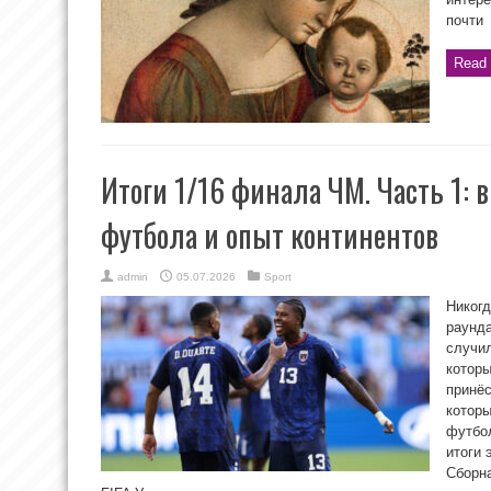
почти
Read 
Итоги 1/16 финала ЧМ. Часть 1: 
футбола и опыт континентов
admin
05.07.2026
Sport
Никогд
раунда
случил
которы
принёс
которы
футбол
итоги 
Сборна