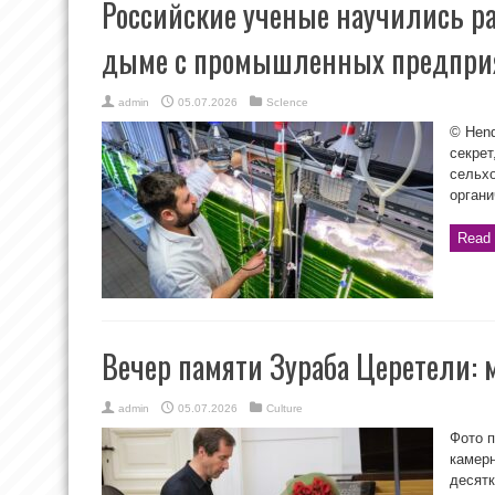
Российские ученые научились ра
дыме с промышленных предпри
admin
05.07.2026
ScIence
© Hend
секрет
сельх
органи
Read 
Вечер памяти Зураба Церетели: 
admin
05.07.2026
Culture
Фото п
камер
десятк