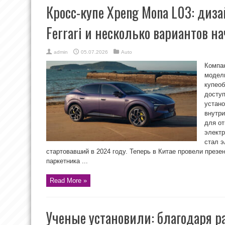
Кросс-купе Xpeng Mona L03: диз
Ferrari и несколько вариантов н
admin
05.07.2026
Auto
Компа
модел
купеоб
доступ
устано
внутри
для от
элект
стал э
стартовавший в 2024 году. Теперь в Китае провели презе
паркетника ...
Read More »
Ученые установили: благодаря 