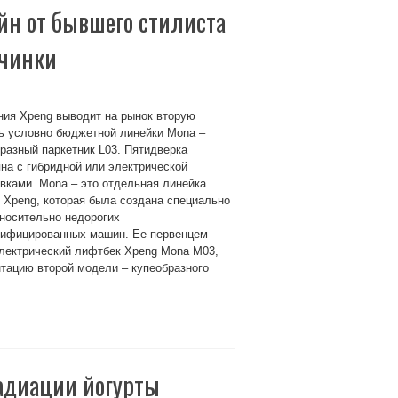
айн от бывшего стилиста
ачинки
ния Xpeng выводит на рынок вторую
ь условно бюджетной линейки Mona –
разный паркетник L03. Пятидверка
на с гибридной или электрической
вками. Mona – это отдельная линейка
 Xpeng, которая была создана специально
носительно недорогих
рифицированных машин. Ее первенцем
лектрический лифтбек Xpeng Mona M03,
нтацию второй модели – купеобразного
радиации йогурты