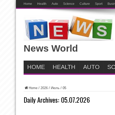
Home
Health
Auto
ScIence
Culture
Sport
Busi
News World
HOME
HEALTH
AUTO
SC
Home
/
2026
/
Июль
/
05
Daily Archives:
05.07.2026