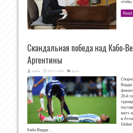
чтобы 
Read 
Скандальная победа над Кабо-Ве
Аргентины
admin
05.07.2026
Sport
Сборна
Верде 
финал
20-й г
турнир
поста
матч а
в Атла
Global
Кабо-Верде ...