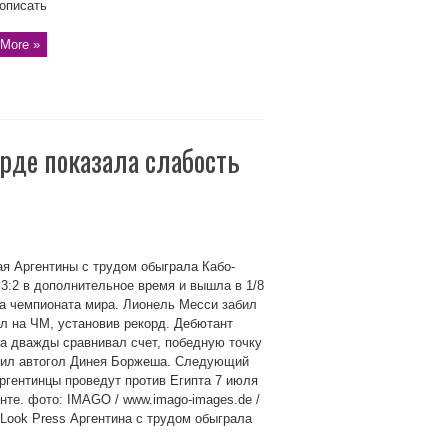
описать
More »
рде показала слабость
я Аргентины с трудом обыграла Кабо-
3:2 в дополнительное время и вышла в 1/8
а чемпионата мира. Лионель Месси забил
ол на ЧМ, установив рекорд. Дебютант
а дважды сравнивал счет, победную точку
вил автогол Динея Боржеша. Следующий
ргентинцы проведут против Египта 7 июля
нте. фото: IMAGO / www.imago-images.de /
 Look Press Аргентина с трудом обыграла