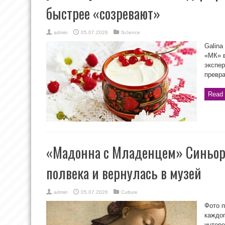
быстрее «созревают»
admin
05.07.2026
ScIence
Galina
«МК» в
экспер
превра
Read 
«Мадонна с Младенцем» Синьор
полвека и вернулась в музей
admin
05.07.2026
Culture
Фото 
каждог
интере