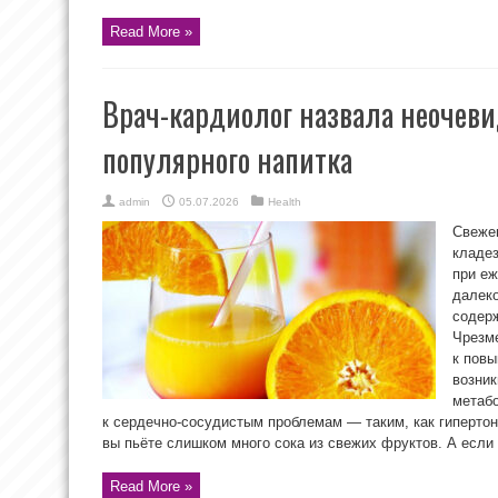
Read More »
Врач-кардиолог назвала неочеви
популярного напитка
admin
05.07.2026
Health
Свеже
кладез
при е
далеко
содерж
Чрезм
к повы
возник
метабо
к сердечно-сосудистым проблемам — таким, как гипертон
вы пьёте слишком много сока из свежих фруктов. А если .
Read More »