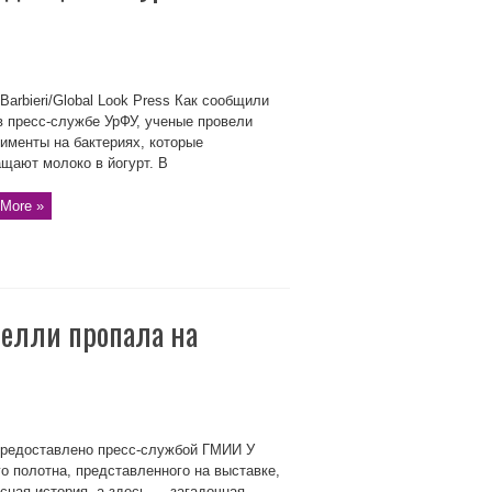
 Barbieri/Global Look Press Как сообщили
 пресс-службе УрФУ, ученые провели
именты на бактериях, которые
щают молоко в йогурт. В
More »
елли пропала на
предоставлено пресс-службой ГМИИ У
о полотна, представленного на выставке,
сная история, а здесь — загадочная,