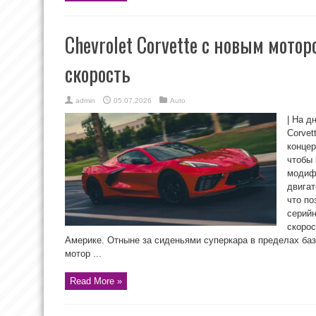
Chevrolet Corvette c новым мотор
скорость
admin
05.07.2026
Auto
| На д
Corvet
концер
чтобы
модифи
двигат
что п
серий
скорос
Америке. Отныне за сиденьями суперкара в пределах б
мотор ...
Read More »