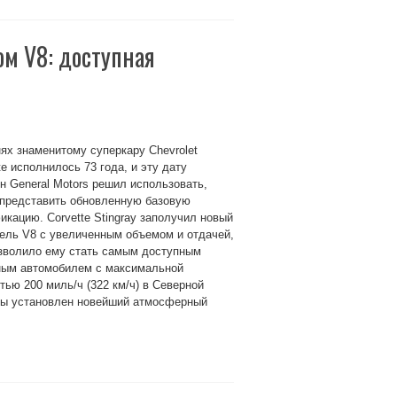
ом V8: доступная
нях знаменитому суперкару Chevrolet
te исполнилось 73 года, и эту дату
н General Motors решил использовать,
 представить обновленную базовую
кацию. Corvette Stingray заполучил новый
ель V8 с увеличенным объемом и отдачей,
озволило ему стать самым доступным
ным автомобилем с максимальной
тью 200 миль/ч (322 км/ч) в Северной
азы установлен новейший атмосферный