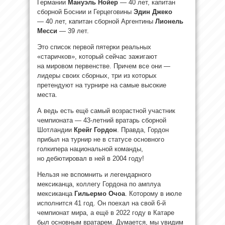
Германии
Мануэль Нойер
— 40 лет, капитан
сборной Боснии и Герцеговины
Эдин Джеко
— 40 лет, капитан сборной Аргентины
Лионель
Месси
— 39 лет.
Это список первой пятерки реальных
«старичков», который сейчас зажигают
на мировом первенстве. Причем все они —
лидеры своих сборных, три из которых
претендуют на турнире на самые высокие
места.
А ведь есть ещё самый возрастной участник
чемпионата — 43-летний вратарь сборной
Шотландии
Крейг Гордон
. Правда, Гордон
прибыл на турнир не в статусе основного
голкипера национальной команды,
но дебютировал в ней в 2004 году!
Нельзя не вспомнить и легендарного
мексиканца, коллегу Гордона по амплуа
мексиканца
Гильермо Очоа
. Которому в июле
исполнится 41 год. Он поехал на свой 6-й
чемпионат мира, а ещё в 2022 году в Катаре
был основным вратарем. Думается, мы увидим