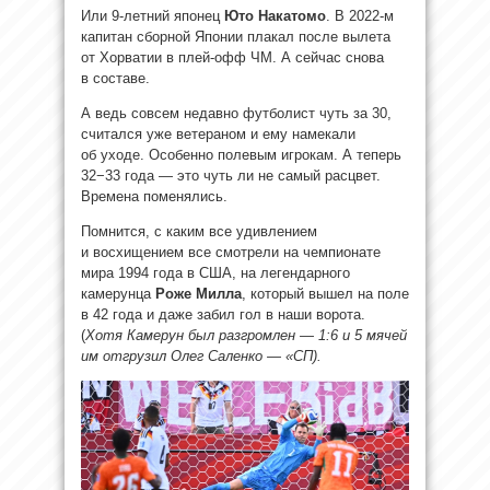
Или 9-летний японец
Юто Накатомо
. В 2022-м
капитан сборной Японии плакал после вылета
от Хорватии в плей-офф ЧМ. А сейчас снова
в составе.
А ведь совсем недавно футболист чуть за 30,
считался уже ветераном и ему намекали
об уходе. Особенно полевым игрокам. А теперь
32−33 года — это чуть ли не самый расцвет.
Времена поменялись.
Помнится, с каким все удивлением
и восхищением все смотрели на чемпионате
мира 1994 года в США, на легендарного
камерунца
Роже Милла
, который вышел на поле
в 42 года и даже забил гол в наши ворота.
(
Хотя Камерун был разгромлен — 1:6 и 5 мячей
им отгрузил Олег Саленко — «СП).