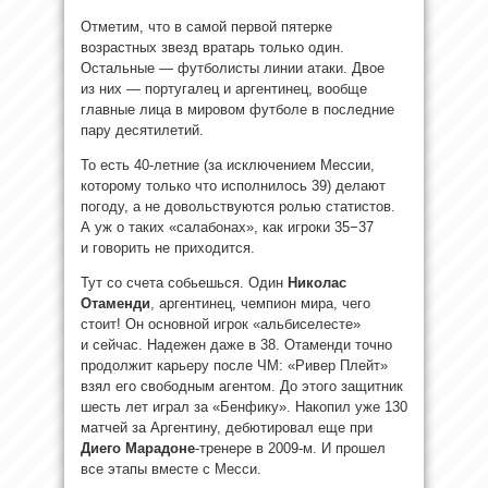
Отметим, что в самой первой пятерке
возрастных звезд вратарь только один.
Остальные — футболисты линии атаки. Двое
из них — португалец и аргентинец, вообще
главные лица в мировом футболе в последние
пару десятилетий.
То есть 40-летние (за исключением Мессии,
которому только что исполнилось 39) делают
погоду, а не довольствуются ролью статистов.
А уж о таких «салабонах», как игроки 35−37
и говорить не приходится.
Тут со счета собьешься. Один
Николас
Отаменди
, аргентинец, чемпион мира, чего
стоит! Он основной игрок «альбиселесте»
и сейчас. Надежен даже в 38. Отаменди точно
продолжит карьеру после ЧМ: «Ривер Плейт»
взял его свободным агентом. До этого защитник
шесть лет играл за «Бенфику». Накопил уже 130
матчей за Аргентину, дебютировал еще при
Диего Марадоне
-тренере в 2009-м. И прошел
все этапы вместе с Месси.