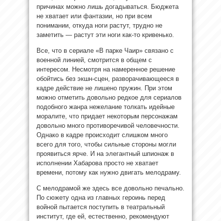
причинах можно лишь догадываться. Бюджета
не хватает или фантазии, но при всем
понимании, откуда ноги растут, трудно не
заметить — растут эти ноги как-то кривенько.
Все, что в сериале «В парке Чаир» связано с
военной линией, смотрится в общем с
интересом. Несмотря на намеренное решение
обойтись без экшн-сцен, разворачивающееся в
кадре действие не лишено пружин. При этом
можно отметить довольно редкое для сериалов
подобного жанра нежелание толкать идейные
моралите, что придает некоторым персонажам
довольно много противоречивой человечности.
Однако в кадре происходит слишком много
всего для того, чтобы сильные стороны могли
проявиться ярче. И на элегантный шпионаж в
исполнении Хабарова просто не хватает
времени, потому как нужно двигать мелодраму.
С мелодрамой же здесь все довольно печально.
По сюжету одна из главных героинь перед
войной пытается поступить в театральный
институт, где ей, естественно, рекомендуют