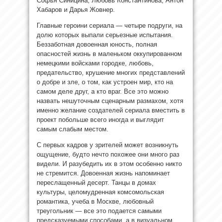
Софья Синицина, Любовь Константинова, Антон
Хабаров и Дарья Жовнер.
Главные героини сериала — четыре подруги, на
долю которых выпали серьезные
испытания.
Беззаботная довоенная юность, полная
опасностей жизнь в маленьком оккупированном
немецкими войсками городке, любовь,
предательство, крушение многих представлений
о добре и зле, о том, как устроен мир, кто на
самом деле друг, а кто враг. Все это можно
назвать нешуточным сценарным размахом, хотя
именно желание создателей сериала вместить в
проект побольше всего иногда и выглядит
самым слабым местом.
С первых кадров у зрителей может возникнуть
ощущение, будто нечто похожее они много раз
видели. И разубедить их в этом особенно никто
не стремится. Довоенная жизнь напоминает
переслащенный десерт. Танцы в домах
культуры, целомудренная комсомольская
романтика, учеба в Москве, любовный
треугольник — все это подается самыми
предсказуемыми способами, а в визуальном