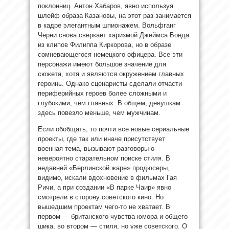
поклонниц. Антон Хабаров, явно используя
шлейф образа Казановы, на этот раз занимается
в кадре элегантным шпионажем. Вольфганг
Черни снова сверкает харизмой Джеймса Бонда
из клипов Филиппа Киркорова, но в образе
сомневающегося немецкого офицера. Все эти
персонажи имеют большое значение для
сюжета, хотя и являются окружением главных
героинь. Однако сценаристы сделали отчасти
периферийных героев более сложными и
глубокими, чем главных. В общем, девушкам
здесь повезло меньше, чем мужчинам.
Если обобщать, то почти все новые сериальные
проекты, где так или иначе присутствует
военная тема, вызывают разговоры о
невероятно старательном поиске стиля. В
недавней «Берлинской жаре» продюсеры,
видимо, искали вдохновение в фильмах Гая
Ричи, а при создании «В парке Чаир» явно
смотрели в сторону советского кино. Но
вышедшим проектам чего-то не хватает. В
первом — британского чувства юмора и общего
шика, во втором — стиля, но уже советского. О