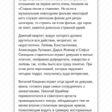
отношении на экране нечто очень похожее на
«Старые песни о главном». Но если в
музыкальном новогоднем фильме некоторый
китч служил неплохим фоном для ретро-
шлягеров, то строить на этом фильм, где герои
не поют, кажется довольно странной идеей.
Девичий квартет, вокруг которого должно
крутиться все действие, интригует, но
недостаточно. Любовь Константинова,
Александра Лупашко, Дарья Жовнер и Софья
Синицына старательно играют девушек в милых
платьях, изображая добродетель, коварство и
любовь так, чтобы было все сразу понятно. При
этом роли персонажей, которые окружают
четырех подруг, получились куда интереснее.
Виталий Кищенко играет отца одной из девушек,
врача, готового ради семьи сотрудничать с
захватчиками. Николай Шрайбер
перевоплотился в советского артиста
провинциального театра, обладающего тем не
менее вполне столичным звездным нравом,
позволяющим водить в гримерку восторженных