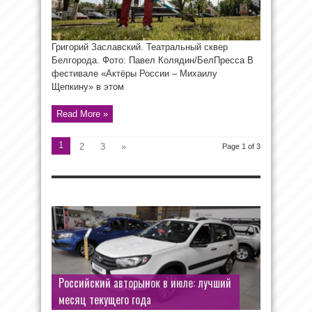
Григорий Заславский. Театральный сквер
Белгорода. Фото: Павел Колядин/БелПресса В
фестивале «Актёры России – Михаилу
Щепкину» в этом
Read More »
1
2
3
»
Page 1 of 3
Российский авторынок в июле: лучший
Volkswagen готовит к скорой премьере
месяц текущего года
Atlas Cross Sport нового поколения