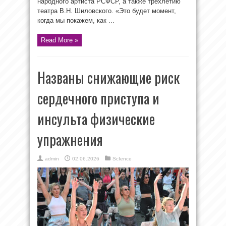
народного артиста РСФСР, а также трёхлетию
театра В.Н. Шиловского. «Это будет момент,
когда мы покажем, как ...
Read More »
Названы снижающие риск
сердечного приступа и
инсульта физические
упражнения
admin
02.06.2026
ScIence