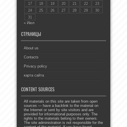
17
18
19
20
21
22
23
24
25
26
27
28
29
30
31
« Июл
СТРАНИЦЫ
About us
Contacts
Privacy policy
карта сайта
CONTENT SOURCES
All materials on this site are taken from open
sources — have a backlink to the material on
the Internet or sent by site visitors and are
provided for informational purposes only. The
rights to the materials belong to their owners.
The site administration is not responsible for the
content of the material. If you have found