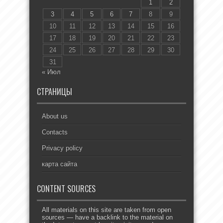
1
2
3
4
5
6
7
8
9
10
11
12
13
14
15
16
17
18
19
20
21
22
23
24
25
26
27
28
29
30
31
« Июл
СТРАНИЦЫ
About us
Contacts
Privacy policy
карта сайта
CONTENT SOURCES
All materials on this site are taken from open
sources — have a backlink to the material on