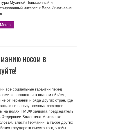
птуры Мухиной Повышенный и
трированный интерес к Вере Игнатьевне
ня
More »
рманию носом в
уйте!
ии все социальные гарантии перед
анами исполняются в полном объёме,
чие от Германии и ряда других стран, где
ращают в пользу военных расходов.
ом на полях ПМЭФ заявила председатель
а Федерации Валентина Матвиенко.
словам, власти Германии, а также других
йских государств вместо того, чтобы