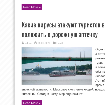
Read More »
Какие вирусы атакуют туристов в
положить в дорожную аптечку
admin
08.06.2026
Health
Один п
а пот
разъе
турист
в зоны
обычна
биолог
Летний
время 
вирусной активности. Массовое скопление людей, поезд
инфекций. Сегодня, когда мир еще помнит ...
Read More »