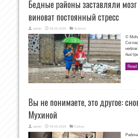
Бедные районы заставляли мозг 
виноват постоянный стресс
admin
08.06.2026
ScIence
© Moha
Соглас
неблаг
быстры
Read 
Вы не понимаете, это другое: сно
Мухиной
admin
08.06.2026
Culture
Рабочи