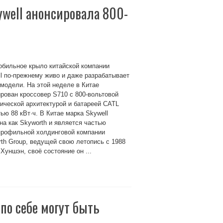
well анонсировала 800-
обильное крыло китайской компании
l по-прежнему живо и даже разрабатывает
модели. На этой неделе в Китае
рован кроссовер S710 с 800-вольтовой
ической архитектурой и батареей CATL
ью 88 кВт·ч. В Китае марка Skywell
на как Skyworth и является частью
профильной холдинговой компании
th Group, ведущей свою летопись с 1988
Хуншэн, своё состояние он ...
о себе могут быть