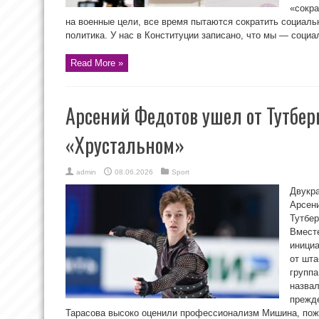
«сокр
на военные цели, все время пытаются сократить социаль
политика. У нас в Конституции записано, что мы — социал
Read More »
Арсений Федотов ушел от Тутбер
«Хрустальном»
admin
08.06.2026
Sport
Двукр
Арсени
Тутбер
Вместе
инициа
от шта
группа
назвал
прежд
Тарасова высоко оценили профессионализм Мишина, поже