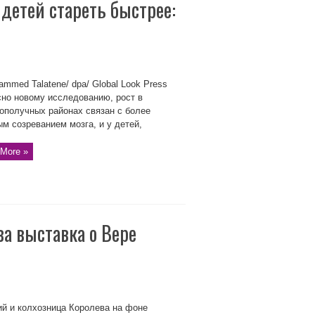
детей стареть быстрее:
mmed Talatene/ dpa/ Global Look Press
но новому исследованию, рост в
ополучных районах связан с более
м созреванием мозга, и у детей,
More »
ва выставка о Вере
й и колхозница Королева на фоне