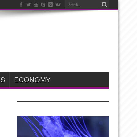
SS
ECONOMY