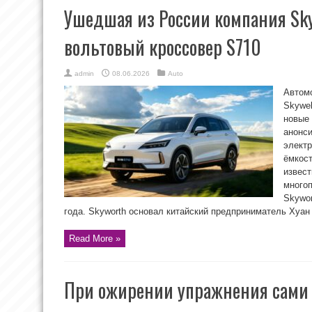
Ушедшая из России компания Sky
вольтовый кроссовер S710
admin
08.06.2026
Auto
Автом
Skywel
новые 
анонси
электр
ёмкост
извест
много
Skywor
года. Skyworth основал китайский предприниматель Хуан 
Read More »
При ожирении упражнения сами п