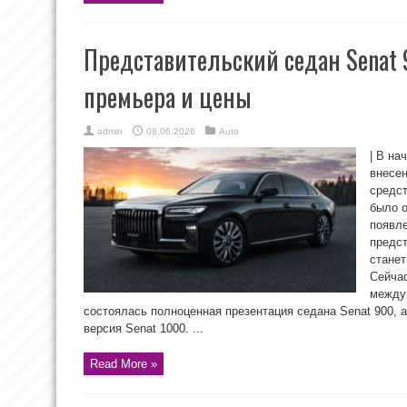
Представительский седан Senat
премьера и цены
admin
08.06.2026
Auto
| В на
внесен
средст
было 
появле
предст
стане
Сейчас
между
состоялась полноценная презентация седана Senat 900, 
версия Senat 1000. ...
Read More »