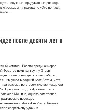
ащать ненужные, придуманные расходы
ные расходы на граждан». «Это не наша
ьное ...
идзе после десяти лет в
атный чемпион России среди юниоров
й Федотов покинул группу Этери
идзе после почти десяти лет работы.
 с ним ушел младший брат Артем, хотя
тива разрыва во втором случае исходила
ба. Приоритетом для Арсения стала
 Алексея Мишина, однако сам тренер
 разговоры о переходе
евременными. Илья Авербух и Татьяна
лав спортсмену удачи в ...