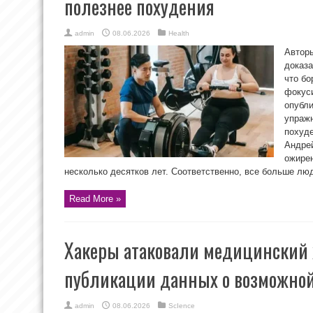
полезнее похудения
admin
08.06.2026
Health
Авторы
доказа
что бо
фокуси
опубли
упражн
похуде
Андрей
ожире
несколько десятков лет. Соответственно, все больше люд
Read More »
Хакеры атаковали медицинский 
публикации данных о возможной
admin
08.06.2026
ScIence