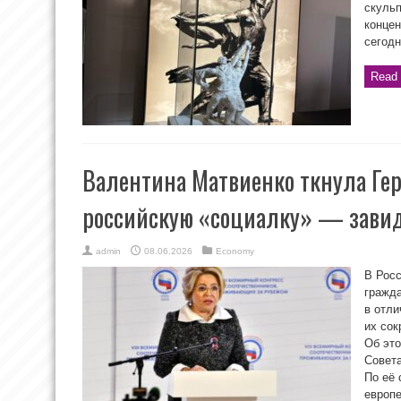
скуль
концен
сегод
Read 
Валентина Матвиенко ткнула Ге
российскую «социалку» — завид
admin
08.06.2026
Economy
В Росс
гражд
в отли
их сок
Об эт
Совет
По её 
европе