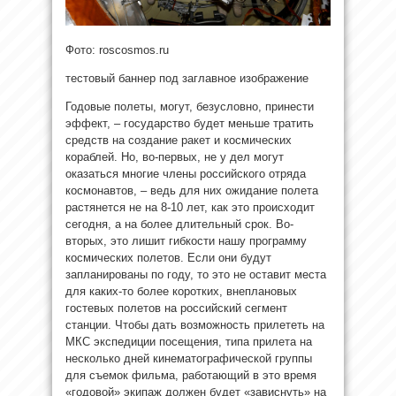
Фото: roscosmos.ru
тестовый баннер под заглавное изображение
Годовые полеты, могут, безусловно, принести
эффект, – государство будет меньше тратить
средств на
создание ракет и космических
кораблей. Но, во-первых, не у дел могут
оказаться многие члены российского отряда
космонавтов, – ведь для них ожидание полета
растянется не на 8-10 лет, как это происходит
сегодня, а на более длительный срок. Во-
вторых, это лишит гибкости нашу программу
космических полетов. Если они будут
запланированы по году, то это не оставит места
для каких-то более коротких, внеплановых
гостевых полетов на российский сегмент
станции. Чтобы дать возможность прилететь на
МКС экспедиции посещения, типа прилета на
несколько дней кинематографической группы
для съемок фильма, работающий в это время
«годовой» экипаж должен будет «зависнуть» на