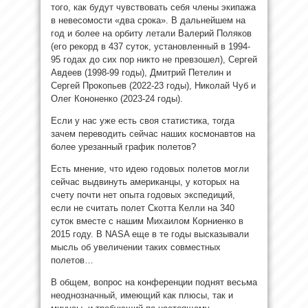
того, как будут чувствовать себя члены экипажа
в невесомости «два срока». В дальнейшем на
год и более на орбиту летали Валерий Поляков
(его рекорд в 437 суток, установленный в 1994-
95 годах до сих пор никто не превзошел), Сергей
Авдеев (1998-99 годы), Дмитрий Петелин и
Сергей Прокопьев (2022-23 годы), Николай Чуб и
Олег Кононенко (2023-24 годы).
Если у нас уже есть своя статистика, тогда
зачем переводить сейчас наших космонавтов на
более урезанный график полетов?
Есть мнение, что идею годовых полетов могли
сейчас выдвинуть американцы, у которых на
счету почти нет опыта годовых экспедиций,
если не считать полет Скотта Келли на 340
суток вместе с нашим Михаилом Корниенко в
2015 году. В NASA еще в те годы высказывали
мысль об увеличении таких совместных
полетов…
В общем, вопрос на конференции поднят весьма
неоднозначный, имеющий как плюсы, так и