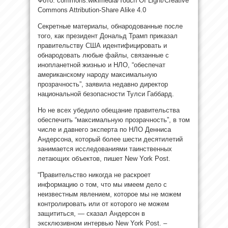
Фото: commons.wikimedia/Touch Of Light/Creative
Commons Attribution-Share Alike 4.0
Секретные материалы, обнародованные после
того, как президент Дональд Трамп приказал
правительству США идентифицировать и
обнародовать любые файлы, связанные с
инопланетной жизнью и НЛО, “обеспечат
американскому народу максимальную
прозрачность”, заявила недавно директор
национальной безопасности Тулси Габбард.
Но не всех убедило обещание правительства
обеспечить “максимальную прозрачность”, в том
числе и давнего эксперта по НЛО Денниса
Андерсона, который более шести десятилетий
занимается исследованиями таинственных
летающих объектов, пишет New York Post.
“Правительство никогда не раскроет
информацию о том, что мы имеем дело с
неизвестным явлением, которое мы не можем
контролировать или от которого не можем
защититься, — сказал Андерсон в
эксклюзивном интервью New York Post. –