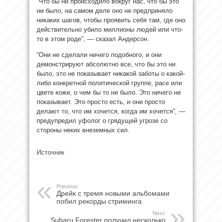
“Что бы ни происходило вокруг нас, что бы это
ни было, на самом деле оно не предприняло
никаких шагов, чтобы проявить себя там, где оно
действительно убило миллионы людей или что-
то в этом роде”, — сказал Андерсон.
“Они не сделали ничего подобного, и они
демонстрируют абсолютно все, что бы это ни
было, это не показывает никакой заботы о какой-
либо конкретной политической группе, расе или
цвете кожи, о чем бы то ни было. Это ничего не
показывает. Это просто есть, и они просто
делают то, что им хочется, когда им хочется”, —
предупредил уфолог о грядущей угрозе со
стороны неких внеземных сил.
Источник
Previous:
Дрейк с тремя новыми альбомами
побил рекорды стриминга
Next:
Subaru Forester получил несколько