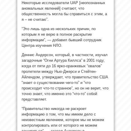
Некоторые исследователи UAP [неопознанных
аномальных явлений] считают, что
общественность могла бы справиться с этим, а
я – не считаю”.
“Это лишь одна из нескольких причин, по
которым я не верю в полное раскрытие
информации”, — добавил бывший сотрудник
Центра изучения НЛО.
Деннис Андерсон, который, в частности, изучал
загадочные “Огни Артура Киллса” в 2001 году,
когда от пяти до 16 ярко-оранжевых “овалов”
пролетели между Нью-Джерси и Стейтен-
Айлендом, утверждает, что правительство США
“знает о существовании чего-то” и “что
происходит что-то странное”, но он не верит, что
точно знает, что именно это “что-то” собой
представляет.
“Правительство никогда не раскроет
информацию о том, что мы имеем дело с
неизвестным явлением, которое мы не можем
контролировать или от которого не можем
защититься”, — сказал Андерсон в