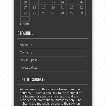
10
11
12
13
14
15
16
17
18
19
20
21
22
23
24
25
26
27
28
29
30
31
« Июл
СТРАНИЦЫ
About us
Contacts
Privacy policy
карта сайта
CONTENT SOURCES
All materials on this site are taken from open
sources — have a backlink to the material on
the Internet or sent by site visitors and are
provided for informational purposes only. The
rights to the materials belong to their owners.