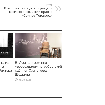
Next:
8 оттенков звезды: что увидит в
космосе российский прибор
«Солнце-Терагерц»
та из
В Москве временно
нта
«воссоздали» петербургский
Рихтера
кабинет Салтыкова-
Щедрина
05.08.2026