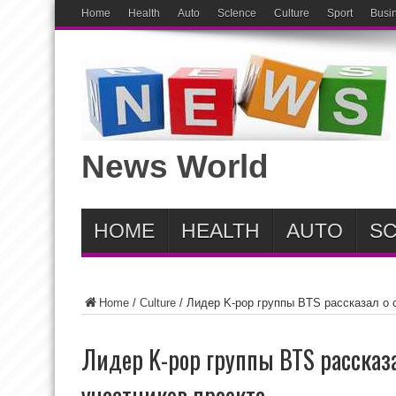
Home
Health
Auto
ScIence
Culture
Sport
Busi
News World
HOME
HEALTH
AUTO
SC
Home
/
Culture
/
Лидер K-pop группы BTS рассказал о 
Лидер K-pop группы BTS рассказ
участников проекта