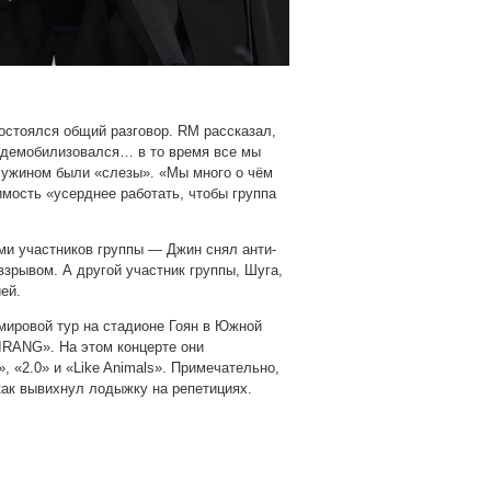
состоялся общий разговор. RM рассказал,
 демобилизовался… в то время все мы
а ужином были «слезы». «Мы много о чём
имость «усерднее работать, чтобы группа
ми участников группы — Джин снял анти-
взрывом. А другой участник группы, Шуга,
ей.
мировой тур на стадионе Гоян в Южной
IRANG». На этом концерте они
, «2.0» и «Like Animals». Примечательно,
как вывихнул лодыжку на репетициях.