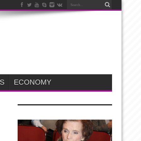
S
ECONOMY