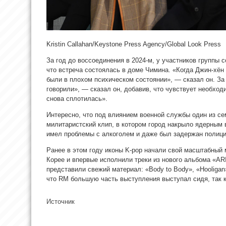
Kristin Callahan/Keystone Press Agency/Global Look Press
За год до воссоединения в 2024-м, у участников группы 
что встреча состоялась в
доме Чимина. «Когда Джин-хён
были в плохом психическом состоянии», — сказал он. З
говорили», — сказал он, добавив, что чувствует необход
снова сплотилась».
Интересно, что под влиянием военной службы один из се
милитаристский клип, в котором город накрыло ядерным 
имел проблемы с алкоголем и даже был задержан полици
Ранее в этом году иконы K-pop начали свой масштабный 
Корее и впервые исполнили треки из нового альбома «AR
представили свежий материал: «Body to Body», «Hooligan»
что RM большую часть выступления выступал сидя, так 
Источник