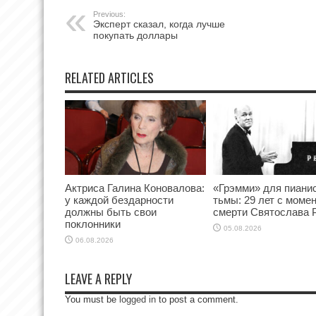
Previous:
Эксперт сказал, когда лучше
покупать доллары
RELATED ARTICLES
Актриса Галина Коновалова:
«Грэмми» для пианис
у каждой бездарности
тьмы: 29 лет с моме
должны быть свои
смерти Святослава 
поклонники
05.08.2026
06.08.2026
LEAVE A REPLY
You must be
logged in
to post a comment.