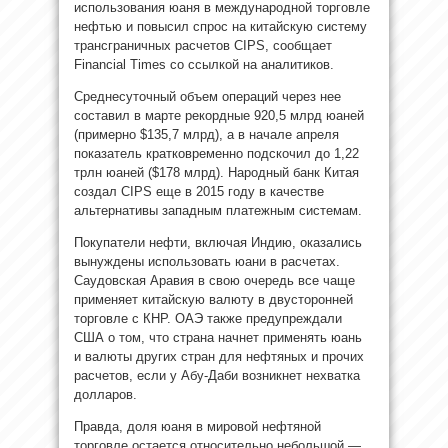
использования юаня в международной торговле
нефтью и повысил спрос на китайскую систему
трансграничных расчетов CIPS, сообщает
Financial Times со ссылкой на аналитиков.
Среднесуточный объем операций через нее
составил в марте рекордные 920,5 млрд юаней
(примерно $135,7 млрд), а в начале апреля
показатель кратковременно подскочил до 1,22
трлн юаней ($178 млрд). Народный банк Китая
создал CIPS еще в 2015 году в качестве
альтернативы западным платежным системам.
Покупатели нефти, включая Индию, оказались
вынуждены использовать юани в расчетах.
Саудовская Аравия в свою очередь все чаще
применяет китайскую валюту в двусторонней
торговле с КНР. ОАЭ также предупреждали
США о том, что страна начнет применять юань
и валюты других стран для нефтяных и прочих
расчетов, если у Абу-Даби возникнет нехватка
долларов.
Правда, доля юаня в мировой нефтяной
торговле остается относительно небольшой —