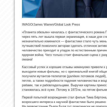
IMAGO/James Warren/Global Look Press
«Планета обезьян» началась с фантастического романа П
через пять лет вышла первая
экранизация, в наши дни с
незначительно изменился — фантастики стало чуть мень
путешествий позволило авторам сделать отличное антиво
человечество приходит в упадок по естественным причин
ядерная война. Чего только стоит финальная сцена с ра
океана!
Кассовый успех и хорошие отзывы неминуемо привели к 
выходили новые фильмы, но с оригинальной книгой общег
получили мутантов-телепатов (далёких потомков людей)
петлю, а также подробности падения человечества и воц
рабами, так и рабовладельцами. Выручки картины принос
становилась всё хуже. Потому в 1973-м, на пятом филь
Первой попыткой возрождения стал фильм Тима Бёртона,
возросшего интереса к научной фантастике было решено 
На первоисточник Пьера Буля тут практически не опирал