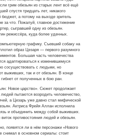
сли грим обезьян из старых лент всё ещё
шей спустя тридцать лет, никакого
й бюджет, а потому на выходе зритель
не за что. Пожалуй, главное достижение
тер, сыгравшей одну из обезьян.
тин режиссёра, куда более удачных.
 компьютерную графику. Съевший собаку на
плотил образ Цезаря — первого разумного
риментов. Большая часть человечества
ются адаптироваться к изменившемуся
но сосуществовать с людьми, но
т выживших, так и от обезьян. В конце
 гибнет от полученных в бою ран.
ьян: Новое царство». Сюжет продолжает
 людей пытаются возродить человечество,
чей, а Цезарь уже давно стал мифической
безьян. Актриса Фрейя Аллан исполнила
вязь и объединить между собой выживших.
 виток противостояния людей и обезьян.
о, появятся ли в нём персонажи «Нового
е снимал в основном сериалы: стоит