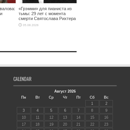
валова:
«Грэмми» для пианиста из
ти
тьмы: 29 лет с момента
смерти Святослава Рихтера
05.08.2026
CALENDAR
Август 2026
Пн
Вт
Ср
Чт
Пт
Сб
Вс
1
2
3
4
5
6
7
8
9
10
11
12
13
14
15
16
17
18
19
20
21
22
23