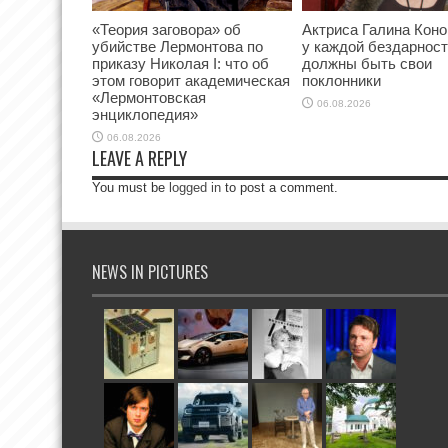
«Теория заговора» об
Актриса Галина Коно
убийстве Лермонтова по
у каждой бездарнос
приказу Николая I: что об
должны быть свои
этом говорит академическая
поклонники
«Лермонтовская
06.08.2026
энциклопедия»
06.08.2026
LEAVE A REPLY
You must be
logged in
to post a comment.
NEWS IN PICTURES