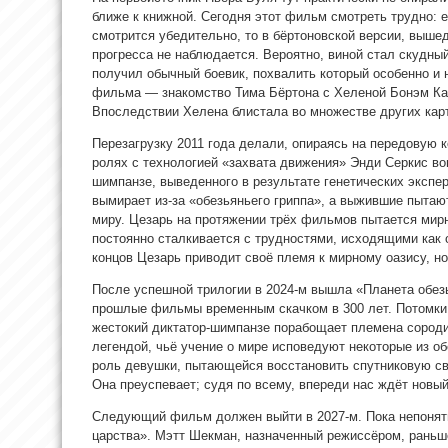
ближе к книжной. Сегодня этот фильм смотреть трудно: е
смотрится убедительно, то в бёртоновской версии, вышед
прогресса не наблюдается. Вероятно, виной стал скудны
получил обычный боевик, похвалить который особенно и 
фильма — знакомство Тима Бёртона с Хеленой Бонэм Кар
Впоследствии Хелена блистала во множестве других кар
Перезагрузку 2011 года делали, опираясь на передовую
ролях с технологией «захвата движения» Энди Серкис во
шимпанзе, выведенного в результате генетических экспе
вымирает из-за «обезьяньего гриппа», а выжившие пыта
миру. Цезарь на протяжении трёх фильмов пытается мир
постоянно сталкивается с трудностями, исходящими как о
концов Цезарь приводит своё племя к мирному оазису, но
После успешной трилогии в 2024-м вышла «Планета обез
прошлые фильмы временным скачком в 300 лет. Потомки
жестокий диктатор-шимпанзе порабощает племена сороди
легендой, чьё учение о мире исповедуют некоторые из о
роль девушки, пытающейся восстановить спутниковую с
Она преуспевает; судя по всему, впереди нас ждёт новый
Следующий фильм должен выйти в 2027-м. Пока непонятн
царства». Мэтт Шекман, назначенный режиссёром, раньш