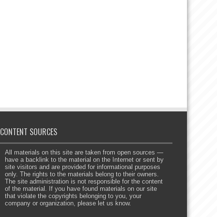
CONTENT SOURCES
All materials on this site are taken from open sources —
have a backlink to the material on the Internet or sent by
site visitors and are provided for informational purposes
only. The rights to the materials belong to their owners.
The site administration is not responsible for the content
of the material. If you have found materials on our site
that violate the copyrights belonging to you, your
company or organization, please let us know.