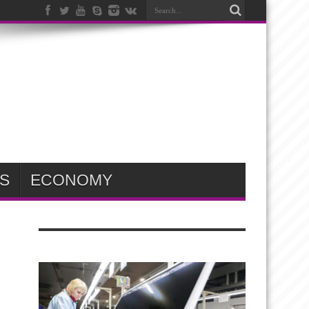
S
ECONOMY