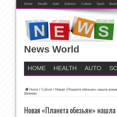
Home
Health
Auto
ScIence
Culture
Sport
Busi
News World
HOME
HEALTH
AUTO
SC
Home
/
Culture
/
Новая «Планета обезьян» нашла вожак
Шекман
Новая «Планета обезьян» нашла 