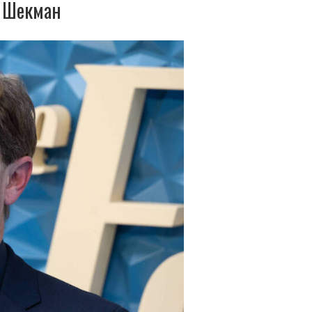
т Шекман