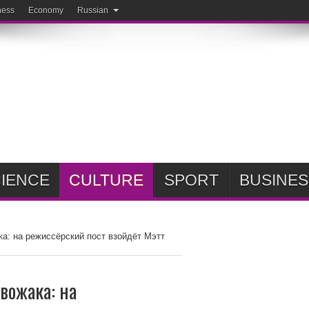
ness
Economy
Russian
IENCE
CULTURE
SPORT
BUSINES
а: на режиссёрский пост взойдёт Мэтт
вожака: на