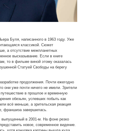
ьера Буля, написанного в 1963 году. Уже
читающаяся классикой. Сюжет
ше, а отсутствие межпланетных
енное высказывание. Если в книге
ам, то в фильме виной этому оказалась
зрушенной Статуей Свободы на берегу
разработке продолжения. Почти ежегодно
о они уже почти ничего не имели. Зрители
, путешествие в прошлое и временную
арения обезьян, успевших побыть как
или всё меньше, а зрительская реакция
ме, франшиза завершилась.
 выпущенный в 2001-м. На фоне резко
представить новое, современное видение.
ись, хотя концовка картины вышла куда