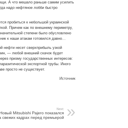
мощи. А что мешало раньше самим усилить
гда надо нефтяное лобби быстро
ется пробиться к небольшой украинской
кой. Причем как по внешнему периметру,
 значительной степени было обусловлено
вник к наши атакам готовился давно…
ой нефти несет сверхприбыль узкой
нзин, — любой внешний скачок будет
через призму государственных интересов:
 паразитической экспортной трубы. Иного
ве просто не существует.
Источник
Next:
Новый Mitsubishi Pajero показался
а свежих кадрах перед премьерой