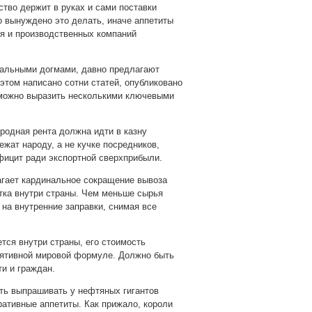
ство держит в руках и сами поставки
о вынуждено это делать, иначе аппетиты
я и производственных компаний
ральными догмами, давно предлагают
этом написано сотни статей, опубликовано
 можно выразить несколькими ключевыми
иродная рента должна идти в казну
жат народу, а не кучке посредников,
фицит ради экспортной сверхприбыли.
агает кардинальное сокращение вывоза
тка внутри страны. Чем меньше сырья
 на внутренние заправки, снимая все
тся внутри страны, его стоимость
лятивной мировой формуле. Должно быть
и и граждан.
ить выпрашивать у нефтяных гигантов
ативные аппетиты. Как прижало, короли