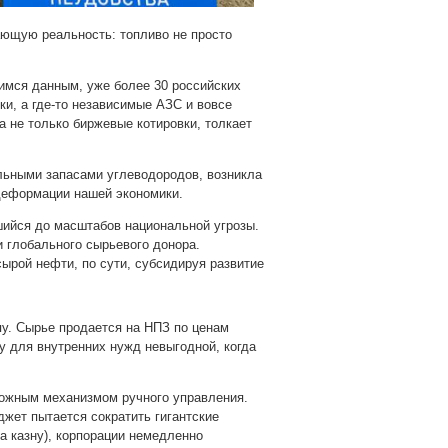
ающую реальность: топливо не просто
мся данным, уже более 30 российских
ки, а где-то независимые АЗС и вовсе
 не только биржевые котировки, толкает
альными запасами углеводородов, возникла
 деформации нашей экономики.
шийся до масштабов национальной угрозы.
и глобального сырьевого донора.
ырой нефти, по сути, субсидируя развитие
пу. Сырье продается на НПЗ по ценам
ку для внутренних нужд невыгодной, когда
ожным механизмом ручного управления.
джет пытается сократить гигантские
а казну), корпорации немедленно