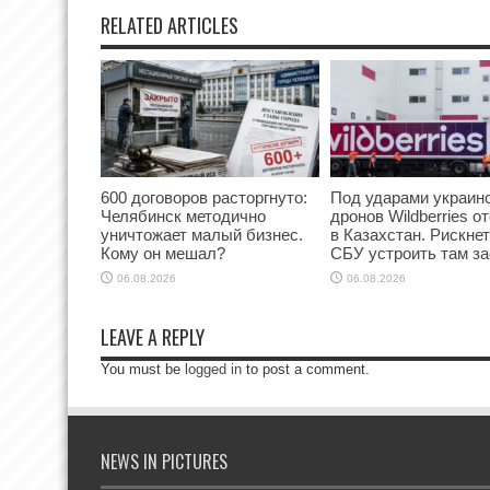
RELATED ARTICLES
600 договоров расторгнуто:
Под ударами украин
Челябинск методично
дронов Wildberries о
уничтожает малый бизнес.
в Казахстан. Рискнет
Кому он мешал?
СБУ устроить там з
06.08.2026
06.08.2026
LEAVE A REPLY
You must be
logged in
to post a comment.
NEWS IN PICTURES