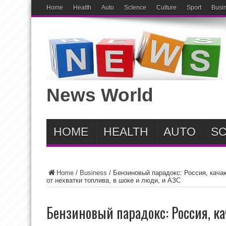
Home
Health
Auto
ScIence
Culture
Sport
Busi
News World
HOME
HEALTH
AUTO
SC
Home
/
Business
/
Бензиновый парадокс: Россия, кач
от нехватки топлива, в шоке и люди, и АЗС
Бензиновый парадокс: Россия, 