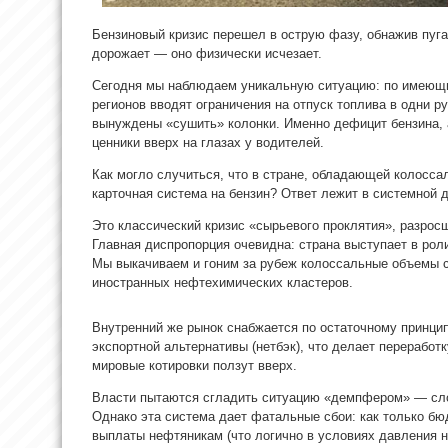
Бензиновый кризис перешел в острую фазу, обнажив пуг
дорожает — оно физически исчезает.
Сегодня мы наблюдаем уникальную ситуацию: по имеющи
регионов вводят ограничения на отпуск топлива в одни ру
вынуждены «сушить» колонки. Именно дефицит бензина, а
ценники вверх на глазах у водителей.
Как могло случиться, что в стране, обладающей колосс
карточная система на бензин? Ответ лежит в системной
Это классический кризис «сырьевого проклятия», разрос
Главная диспропорция очевидна: страна выступает в рол
Мы выкачиваем и гоним за рубеж колоссальные объемы с
иностранных нефтехимических кластеров.
Внутренний же рынок снабжается по остаточному принци
экспортной альтернативы (нетбэк), что делает переработ
мировые котировки ползут вверх.
Власти пытаются сгладить ситуацию «демпфером» — сл
Однако эта система дает фатальные сбои: как только бю
выплаты нефтяникам (что логично в условиях давления н