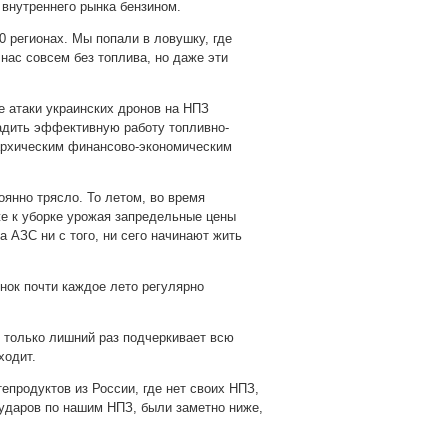
 внутреннего рынка бензином.
0 регионах. Мы попали в ловушку, где
 нас совсем без топлива, но даже эти
ые атаки украинских дронов на НПЗ
адить эффективную работу топливно-
гархическим финансово-экономическим
оянно трясло. То летом, во время
же к уборке урожая запредельные цены
на АЗС ни с того, ни сего начинают жить
нок почти каждое лето регулярно
н только лишний раз подчеркивает всю
ходит.
епродуктов из России, где нет своих НПЗ,
ударов по нашим НПЗ, были заметно ниже,