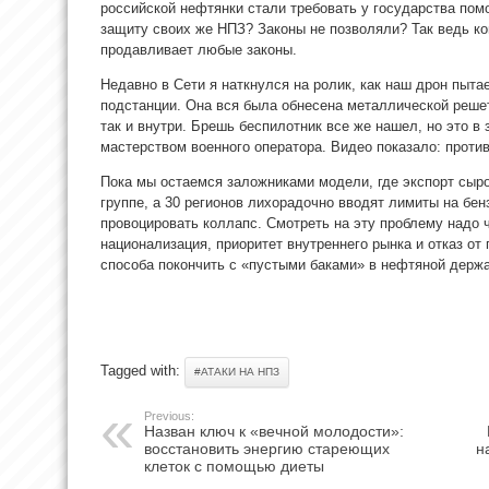
российской нефтянки стали требовать у государства по
защиту своих же НПЗ? Законы не позволяли? Так ведь ко
продавливает любые законы.
Недавно в Сети я наткнулся на ролик, как наш дрон пыта
подстанции. Она вся была обнесена металлической решет
так и внутри. Брешь беспилотник все же нашел, но это в
мастерством военного оператора. Видео показало: проти
Пока мы остаемся заложниками модели, где экспорт сыр
группе, а 30 регионов лихорадочно вводят лимиты на бе
провоцировать коллапс. Смотреть на эту проблему надо 
национализация, приоритет внутреннего рынка и отказ от
способа покончить с «пустыми баками» в нефтяной держа
Tagged with:
#АТАКИ НА НПЗ
Previous:
Назван ключ к «вечной молодости»:
восстановить энергию стареющих
н
клеток с помощью диеты