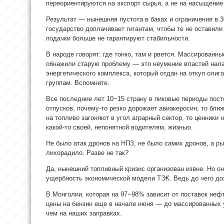
переориентируются на экспорт сырья, а не на насыщение
Результат — нынешняя пустота в баках и ограничения в 3
государство доплачивает гигантам, чтобы те не оставили
подачки больше не гарантируют стабильности.
В народе говорят: где тонко, там и рвется. Массированн
обнажили старую проблему — это неумение властей нал
энергетического комплекса, который отдан на откуп оли
группам. Вспомните.
Все последние лет 10−15 страну в пиковые периоды пост
отпусков, почему-то резко дорожает авиакеросин, то бли
на топливо загоняют в угол аграрный сектор, то ценники 
какой-то своей, непонятной водителям, жизнью.
Не было атак дронов на НПЗ, не было самих дронов, а ры
лихорадило. Разве не так?
Да, нынешний топливный кризис организован извне. Но о
ущербность экономической модели ТЭК. Ведь до чего до
В Монголии, которая на 97−98% зависит от поставок нефт
цены на бензин еще в начале июня — до массированных 
чем на наших заправках.