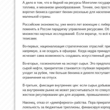
А дело в том, что в бедной на ресурсы Монголии государ
топлива, и механизм ценообразования. Точнее, оно прост
воротил бизнеса сделают бензин роскошью для населени
маленькой страны.
Российские экономисты, уже много лет воюющие с либе
поменять в России парадигму управления ресурсами. Об 
множество научных исследований. Если вкратце, то всё
тезисами.
Во-первых, национализация стратегических отраслей: пр
напрямую, а не оседать в офшорах. Когда недра принадле
исчезает сама возможность создавать искусственный де
Во-вторых, госмонополия на экспорт сырья. Это предпол
сырой нефти, приоритетом становится глубокая перерабо
уходит за рубеж, тем больше бензина и дизеля поступает
ограничения на отпуск.
В-третьих, фиксация внутренних цен: если сырье добывае
на внутреннем рынке не может рассчитываться по спеку
жесткое регулировании цен для аграриев, промышленност
Наконец, отказ от «демпферного» рабства. Пора прекрат
лояльность за бюджетные триллионы, финансируя корпор