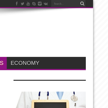
S
ECONOMY