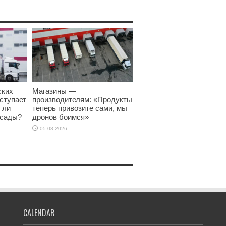
ских
Магазины —
тступает
производителям: «Продукты
 ли
теперь привозите сами, мы
асады?
дронов боимся»
05.08.2026
CALENDAR