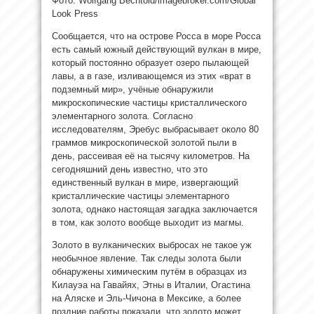
Фото: Wolfgang Bechtold/imagebroker.com/Global
Look Press
Сообщается, что на острове Росса в море Росса
есть самый южный действующий вулкан в мире,
который постоянно
образует озеро пылающей
лавы, а в газе, изливающемся из этих «врат в
подземный мир», учёные обнаружили
микроскопические частицы кристаллического
элементарного золота. Согласно
исследователям, Эребус выбрасывает около 80
граммов микроскопической золотой пыли в
день, рассеивая её на тысячу километров. На
сегодняшний день известно, что это
единственный вулкан в мире, извергающий
кристаллические частицы элементарного
золота, однако настоящая загадка заключается
в том, как золото вообще выходит из магмы.
Золото в вулканических выбросах не такое уж
необычное явление. Так следы золота были
обнаружены химическим путём в образцах из
Килауэа на Гавайях, Этны в Италии, Огастина
на Аляске и Эль-Чичона в Мексике, а более
поздние работы показали, что золото может