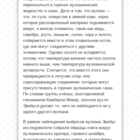
переноситься в горячих вулканических
жидкостях и газах. Дело в том, что вулкан —
это, по сути, отверстие в земной коре, через
которое расплавленный материал поднимается
вверх, и многие элементы, такие как медь,
серебро, ртуть, мышьяк, селен, сера и золото,
собираются вместе в этом плавильном котле,
где они могут соединяться с другими
элементами. Однако золото не испаряется,
потому что температура кипения чистого золота
намного выше, чем температура вулканической
активности. Считается, что вместо этого оно
превращается в летучие хлор- или
серосодержащие соединения, которые могут
присутствовать в горячих вулканических газах.
По словам группы учёных, возглавляемой
геохимиком Кимберли Микер, золотое русло
Эребуса делает то, чего не наблюдается ни у
одного другого вулкана.
В рамках наблюдения выбросов вулкана Эребус
исследователи собрали образцы снега вокруг
вулканического кратера, газового шлейфа,
выходящего из лавового озера, и тропосферы