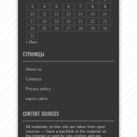
3
4
5
6
7
8
9
10
11
12
13
14
15
16
17
18
19
20
21
22
23
24
25
26
27
28
29
30
31
« Июл
СТРАНИЦЫ
About us
Contacts
Privacy policy
карта сайта
CONTENT SOURCES
All materials on this site are taken from open
sources — have a backlink to the material on
the Internet or sent by site visitors and are