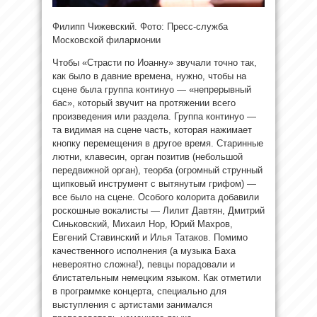
Филипп Чижевский. Фото: Пресс-служба
Московской филармонии
Чтобы «Страсти по Иоанну» звучали точно так,
как было в давние времена, нужно, чтобы на
сцене была группа континуо — «непрерывный
бас», который звучит на протяжении всего
произведения или раздела. Группа континуо —
та видимая на сцене часть, которая нажимает
кнопку перемещения в другое время. Старинные
лютни, клавесин, орган позитив (небольшой
передвижной орган), теорба (огромный струнный
щипковый инструмент с вытянутым грифом) —
все было на сцене. Особого колорита добавили
роскошные вокалисты — Лилит Давтян, Дмитрий
Синьковский, Михаил Нор, Юрий Махров,
Евгений Ставинский и Илья Татаков. Помимо
качественного исполнения (а музыка Баха
невероятно сложна!), певцы порадовали и
блистательным немецким языком. Как отметили
в программке концерта, специально для
выступления с артистами занимался