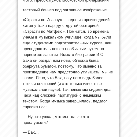
Фото: Пресс-служба Московской филармонии
тестовый баннер под заглавное изображение
«Страсти по Иоанну» — одно из произведений-
хитов у Баха наряду с
другой ораторией,
«Страсти по Матфею». Помнится, во времена
учебы в музыкальном училище, когда мы были
еще студентами подготовительных курсов, наш
преподаватель пошел необычным путем на
первом же занятии. Вместо биографии И.С.
Баха он раздал нам ноты, обложка была
обернута бумагой, поэтому, что именно за
произведение нам предстояло услышать, мы не
знали. Ясно, что Бах, но у него ведь более
тысячи сочинений (и это только известных
музыкальной науке). Так, юные мы сидели два
часа над сложной партитурой с немецким
текстом. Когда музыка завершилась, педагог
спросил нас:
— Ну, кто узнал, что мы только что
прослушали?
— Бах…