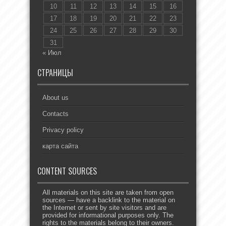
10
11
12
13
14
15
16
17
18
19
20
21
22
23
24
25
26
27
28
29
30
31
« Июл
СТРАНИЦЫ
About us
Contacts
Privacy policy
карта сайта
CONTENT SOURCES
All materials on this site are taken from open
sources — have a backlink to the material on
the Internet or sent by site visitors and are
provided for informational purposes only. The
rights to the materials belong to their owners.