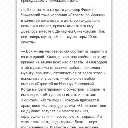
преподаватель немецкого языка.
Любопытно, что когда-то дирижер Филипп
Чижевский тоже исполнял «Страсти по Иоанну»
в качестве вокалиста, в детстве как дискант,
позже как солист, причем делать это ему
довелось вместе с Дмитрием Синьковским. Как
они теперь шутят, «Мы — мушкетеры 20 лет
спустя».
— Вся жизнь человеческая состоит из радости и
из страданий. Христос всех нас любил, поэтому
пришел на землю всех нас спасать. И благодаря
этой музыке мы стараемся забыть про слова,
музыку, про ноты, оттолкнуться от всего этого и
вспомнить о главном, — объясняет выбор
именно «Страстей по Иоанну» Чижевский. —
Когда мы репетировали с оркестром, с хором, я
им говорил: «Вы должны играть и петь как
любители, как те люди , которые приходят в
храм, поют молитву, допустим, «Отче наш», они
не думают, вступят ли вместе или нет,
сфальшивят ли — просто поют от сердца. И в
этом сложность, ведь музыка Баха — верх
филигранности. И вместе с тем она должна