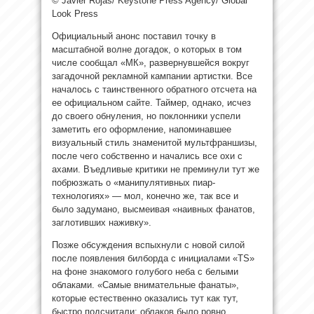
© Javier Rojas/ Keystone Press Agency/ Global
Look Press
Официальный анонс поставил точку в
масштабной волне догадок, о которых в том
числе сообщал «МК», развернувшейся
вокруг
загадочной рекламной кампании артистки. Все
началось с таинственного обратного отсчета на
ее официальном сайте. Таймер, однако, исчез
до своего обнуления, но поклонники успели
заметить его оформление, напоминавшее
визуальный стиль знаменитой мультфраншизы,
после чего собственно и начались все охи с
ахами. Въедливые критики не преминули тут же
побрюзжать о «манипулятивных пиар-
технологиях» — мол, конечно же, так все и
было задумано, высмеивая «наивных фанатов,
заглотивших наживку».
Позже обсуждения вспыхнули с новой силой
после появления билборда с инициалами «TS»
на фоне знакомого голубого неба с белыми
облаками. «Самые внимательные фанаты»,
которые естественно оказались тут как тут,
быстро подсчитали: облаков было ровно