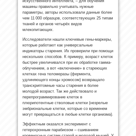
искусственного интеллекта, – для обучения
машины правильно учитывать нужные
параметры, авторы использовали данные более
чем 11 000 образцов, соответствующих 25 типам
тканей и органов четырёх видов
млекопитающих.
Исследователи нашли ключевые гены-маркеры,
которые работают как универсальные
индикаторы старения. Их проверили при помощи
нескольких способов. К примеру, возраст клеток
быстрее увеличивался при их обработке гамма-
облучением, а вот «включение» в стареющих
клетках гена теломеразы (фермента,
удлиняющего концы хромосом) возвращало
транскриптомные часы старения в более
молодой возраст. Так же действовало и
перепрограммирование клеток в
плюрипотентные стволовые клетки (незрелые
эмбриональные клетки, которые со временем
могут превращаться в любые клетки организма).
Эффектным оказался эксперимент с
гетерохронным парабиозом – сшиванием
кровеносных систем старой и молодой мышей. У