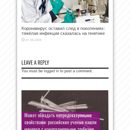
Коронавирус оставил след в поколениях:
тяжёлая инфекция сказалась на генетике
07.08.2026
LEAVE A REPLY
You must be
logged in
to post a comment.
Может обладать непредсказуемыми
Андрей Смоляков сменил шляпу
свойствами: российские ученые нашли
майора Черкасова на образ теневого
минерал с наноразмерными трубками
дельца