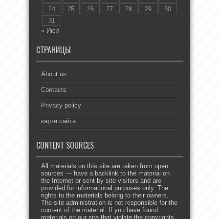
24
25
26
27
28
29
30
31
« Июл
СТРАНИЦЫ
About us
Contacts
Privacy policy
карта сайта
CONTENT SOURCES
All materials on this site are taken from open
sources — have a backlink to the material on
the Internet or sent by site visitors and are
provided for informational purposes only. The
rights to the materials belong to their owners.
The site administration is not responsible for the
content of the material. If you have found
materials on our site that violate the copyrights