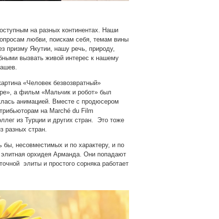
доступным на разных континентах. Наши
вопросам любви, поискам себя, темам вины
з призму Якутии, нашу речь, природу,
обными вызвать живой интерес к нашему
нашев.
 картина «Человек безвозвратный»
ре», а фильм «Мальчик и робот» был
клась анимацией. Вместе с продюсером
рибьюторам на Marché du Film
ллег из Турции и других стран. Это тоже
из разных стран.
 бы, несовместимых и по характеру, и по
и элитная орхидея Арманда. Они попадают
еточной элиты и простого сорняка работает