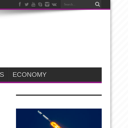
S
ECONOMY