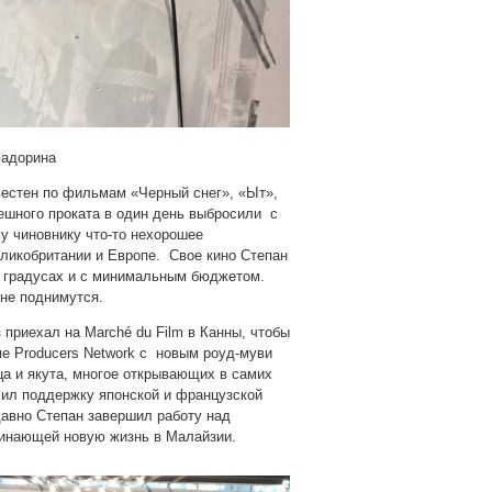
Задорина
звестен по фильмам «Черный
снег», «Ыт»,
ешного проката в один день выбросили с
му чиновнику что-то нехорошее
ликобритании и Европе. Свое кино Степан
0 градусах и с минимальным бюджетом.
 не поднимутся.
 приехал на Marché du Film в Канны, чтобы
е Producers Network с новым роуд-муви
ца и якута, многое открывающих в самих
учил поддержку японской и французской
давно Степан завершил работу над
чинающей новую жизнь в Малайзии.