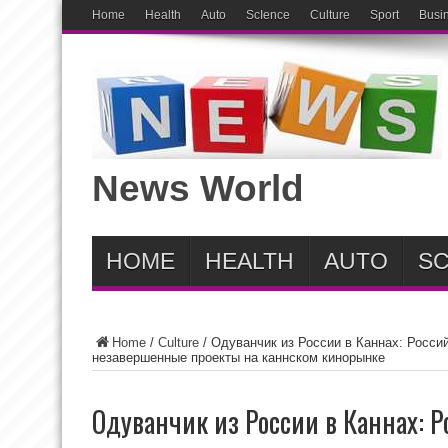
Home
Health
Auto
ScIence
Culture
Sport
Busi
News World
HOME
HEALTH
AUTO
SC
Home
/
Culture
/
Одуванчик из России в Каннах: Росси
незавершенные проекты на каннском кинорынке
Одуванчик из России в Каннах: 