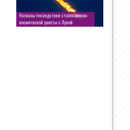
«Сущие копейки»: стало известно,
сколько платили работницы одной из
Названы последствия столкновения
фабрик Донбасса за «диетический
космической ракеты с Луной
обед» в столовой