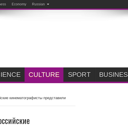
ness
Economy
Russian
IENCE
CULTURE
SPORT
BUSINES
йские кинематографисты представили
Российские