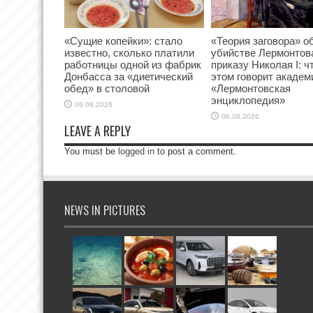
«Сущие копейки»: стало
«Теория заговора» о
известно, сколько платили
убийстве Лермонтов
работницы одной из фабрик
приказу Николая I: ч
Донбасса за «диетический
этом говорит академ
обед» в столовой
«Лермонтовская
энциклопедия»
06.08.2026
06.08.2026
LEAVE A REPLY
You must be
logged in
to post a comment.
NEWS IN PICTURES