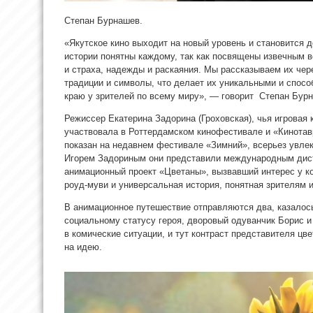
Степан Бурнашев.
«Якутское кино выходит на новый уровень и становится 
истории понятны каждому, так как посвящены извечным 
и страха, надежды и раскаяния. Мы рассказываем их чере
традиции и символы, что делает их уникальными и спос
краю у зрителей по всему миру», — говорит Степан Бур
Режиссер Екатерина Задорина (Гроховская), чья игровая
участвовала в Роттердамском кинофестивале и «Кинотав
показан на недавнем фестивале «Зимний», всерьез увле
Игорем Задориным они представили международным дист
анимационный проект «Цветаны», вызвавший интерес у ко
роуд-муви и универсальная история, понятная зрителям 
В анимационное путешествие отправляются два, казалось
социальному статусу героя, дворовый одуванчик Борис 
в комические ситуации, и тут контраст представителя цв
на идею.