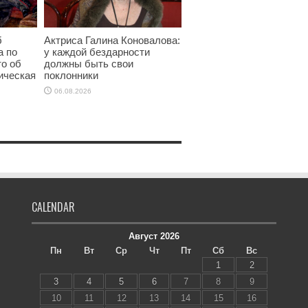
б
Актриса Галина Коновалова:
а по
у каждой бездарности
то об
должны быть свои
ическая
поклонники
06.08.2026
CALENDAR
Август 2026
Пн
Вт
Ср
Чт
Пт
Сб
Вс
1
2
3
4
5
6
7
8
9
10
11
12
13
14
15
16