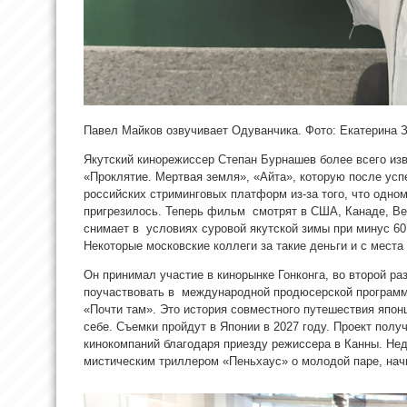
Павел Майков озвучивает Одуванчика. Фото: Екатерина 
Якутский кинорежиссер Степан Бурнашев более всего и
«Проклятие. Мертвая земля», «Айта», которую после усп
российских стриминговых платформ из-за того, что одно
пригрезилось. Теперь фильм смотрят в США, Канаде, Ве
снимает в условиях суровой якутской зимы при минус 6
Некоторые московские коллеги за такие деньги и с места
Он принимал участие в кинорынке Гонконга, во второй раз
поучаствовать в международной продюсерской программ
«Почти там». Это история совместного путешествия япон
себе. Съемки пройдут в Японии в 2027 году. Проект пол
кинокомпаний благодаря приезду режиссера в Канны. Не
мистическим триллером «Пеньхаус» о молодой паре, на