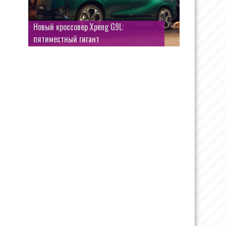
Кроссовер Luxeed RX от Chery и Huawei:
Новый кроссовер Xpeng G9L:
новые изображения перед скорым
пятиместный гигант
запуском