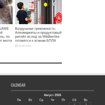
 БАМЕ
Воздушная тревожность:
ый
Алкомаркеты и продуктовый
ль, по
ритейл вслед за Wildberries
т везти
готовятся к атакам БПЛА
05.08.2026
CALENDAR
Август 2026
Пн
Вт
Ср
Чт
Пт
Сб
Вс
1
2