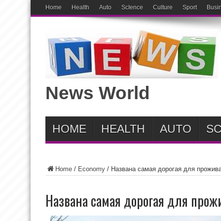
Home
Health
Auto
ScIence
Culture
Sport
Busi
News World
HOME
HEALTH
AUTO
SC
Home
/
Economy
/
Названа самая дорогая для прожив
Названа самая дорогая для прож