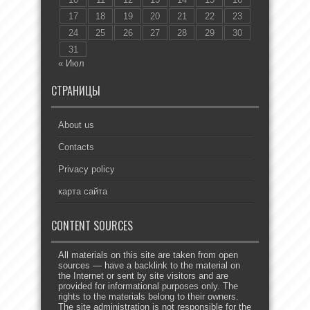
17
18
19
20
21
22
23
24
25
26
27
28
29
30
31
« Июл
СТРАНИЦЫ
About us
Contacts
Privacy policy
карта сайта
CONTENT SOURCES
All materials on this site are taken from open
sources — have a backlink to the material on
the Internet or sent by site visitors and are
provided for informational purposes only. The
rights to the materials belong to their owners.
The site administration is not responsible for the