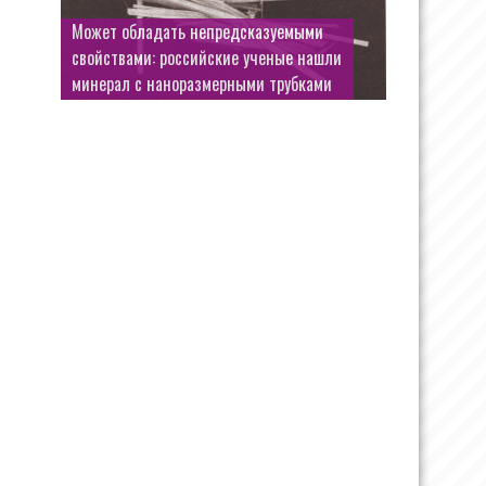
Может обладать непредсказуемыми
Андрей Смоляков сменил шляпу
свойствами: российские ученые нашли
майора Черкасова на образ теневого
минерал с наноразмерными трубками
дельца