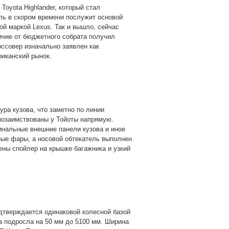
oyota Highlander, который стал
ль в скором времени послужит основой
ой маркой Lexus. Так и вышло, сейчас
личие от бюджетного собрата получил
оссовер изначально заявлен как
риканский рынок.
ра кузова, что заметно по линии
позаимствованы у Тойоты напрямую.
нальные внешние панели кузова и иное
ые фары, а носовой обтекатель выполнен
ны спойлер на крышке багажника и узкий
дтверждается одинаковой колесной базой
а подросла на 50 мм до 5100 мм. Ширина