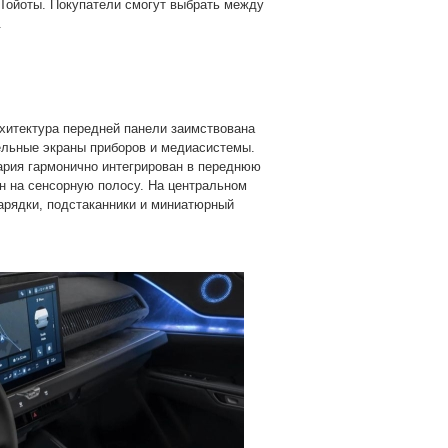
т Тойоты. Покупатели смогут выбрать между
.
хитектура передней панели заимствована
ельные экраны приборов и медиасистемы.
ария гармонично интегрирован в переднюю
н на сенсорную полосу. На центральном
арядки, подстаканники и миниатюрный