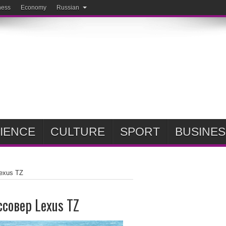
ness
Economy
Russian
IENCE
CULTURE
SPORT
BUSINES
exus TZ
совер Lexus TZ