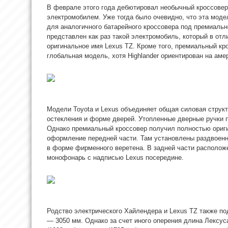
В феврале этого года дебютировал необычный кроссовер T
электромобилем. Уже тогда было очевидно, что эта моде
для аналогичного батарейного кроссовера под премиальн
представлен как раз такой электромобиль, который в от
оригинальное имя Lexus TZ. Кроме того, премиальный кр
глобальная модель, хотя Highlander ориентирован на аме
Модели Toyota и Lexus объединяет общая силовая структу
остекления и форме дверей. Утопленные дверные ручки 
Однако премиальный кроссовер получил полностью ориги
оформление передней части. Там установлены раздвоенн
в форме фирменного веретена. В задней части расположе
монофонарь с надписью Lexus посередине.
Родство электрического Хайлендера и Lexus TZ также по
— 3050 мм. Однако за счет иного оперения длина Лексус