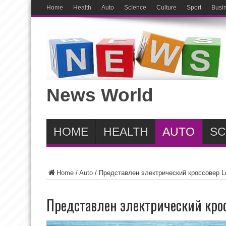
Home
Health
Auto
ScIence
Culture
Sport
Busi
News World
HOME
HEALTH
AUTO
SC
Home
/
Auto
/
Представлен электрический кроссовер L
Представлен электрический крос