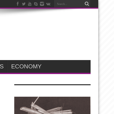
S
ECONOMY