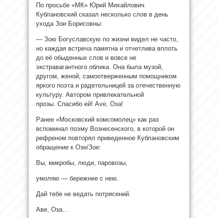
По просьбе «МК» Юрий Михайлович
Кублановский сказал несколько слов в
день
ухода Зои Борисовны:
— Зою Богуславскую по жизни видел не часто,
но каждая встреча памятна и отчетлива вплоть
до её обыденных слов и вовсе не
экстравагантного облика. Она была музой,
другом, женой, самоотверженным помощником
яркого поэта и радетельницей за отечественную
культуру. Автором привлекательной
прозы. Спасибо ей! Ave, Оза!
Ранее «Московский комсомолец» как раз
вспоминал поэму Вознесенского, в которой он
рефреном повторял приведенное Кублановским
обращение к Озе/Зое:
Вы, микробы, люди, паровозы,
умоляю — бережнее с нею.
Дай тебе не ведать потрясений.
Аве, Оза…