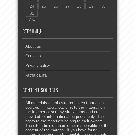
24
25
26
27
28
29
30
31
« Июл
СТРАНИЦЫ
About us
Contacts
Privacy policy
карта сайта
CONTENT SOURCES
All materials on this site are taken from open
sources — have a backlink to the material on
the Internet or sent by site visitors and are
provided for informational purposes only. The
rights to the materials belong to their owners.
The site administration is not responsible for the
content of the material. If you have found
materials on our site that violate the copyrights