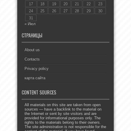
17
18
19
20
21
22
23
24
25
26
27
28
29
30
31
« Июл
СТРАНИЦЫ
About us
Contacts
Privacy policy
карта сайта
CONTENT SOURCES
All materials on this site are taken from open
sources — have a backlink to the material on
the Internet or sent by site visitors and are
provided for informational purposes only. The
rights to the materials belong to their owners.
The site administration is not responsible for the