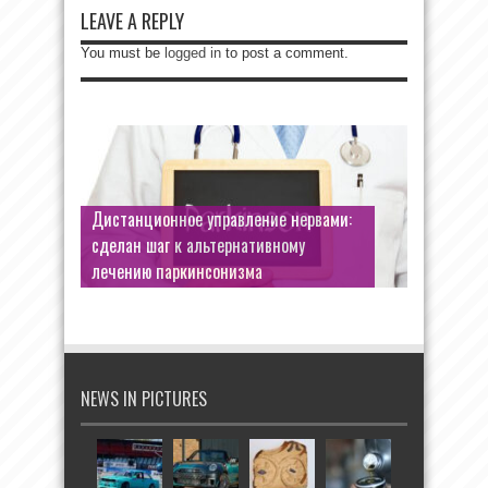
LEAVE A REPLY
You must be
logged in
to post a comment.
«Теория заговора» об убийстве
Дистанционное управление нервами:
Лермонтова по приказу Николая I: что
сделан шаг к альтернативному
об этом говорит академическая
лечению паркинсонизма
«Лермонтовская энциклопедия»
NEWS IN PICTURES