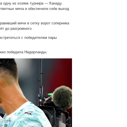
а одну из хозяек турнира — Канаду.
ответных мяча и обеспечили себе выход
правивший мячи в сетку ворот соперника
чёт до разгромного.
встретиться с победителем пары
окко победила Нидерланды.