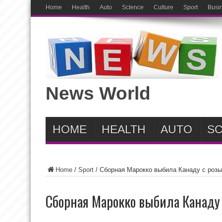
Home
Health
Auto
ScIence
Culture
Sport
Busi
News World
HOME
HEALTH
AUTO
SC
Home
/
Sport
/
Сборная Марокко выбила Канаду с роз
Сборная Марокко выбила Канаду