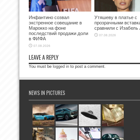
Инфантино созвал
Утяшеву в платье с
экстренное совещание в
прозрачными вставк
Марокко на фоне
сравнили с Изабель
последствий продажи доли
07.08.2026
в ФИФА
07.08.2026
LEAVE A REPLY
You must be
logged in
to post a comment.
NEWS IN PICTURES