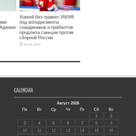
Хоккей без правил: ИИХФ
ами
под аплодисменты
 Аджани
скандинавов и прибалтов
продлила санкции против
сборной России
06.08.2026
CALENDAR
Август 2026
Пн
Вт
Ср
Чт
Пт
Сб
Вс
1
2
3
4
5
6
7
8
9
10
11
12
13
14
15
16