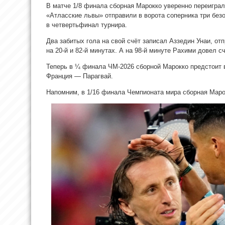
В матче 1/8 финала сборная Марокко уверенно переиграл
«Атласские львы» отправили в ворота соперника три без
в четвертьфинал турнира.
Два забитых гола на свой счёт записал Аззедин Унаи, от
на 20-й и 82-й минутах. А на 98-й минуте Рахими довел с
Теперь в ¼ финала ЧМ-2026 сборной Марокко предстоит 
Франция — Парагвай.
Напомним, в 1/16 финала Чемпионата мира сборная Мар