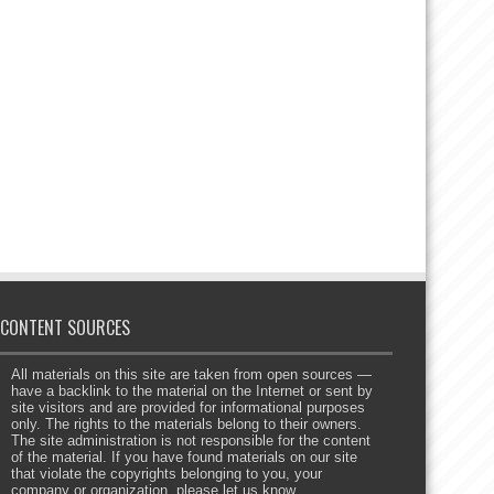
CONTENT SOURCES
All materials on this site are taken from open sources —
have a backlink to the material on the Internet or sent by
site visitors and are provided for informational purposes
only. The rights to the materials belong to their owners.
The site administration is not responsible for the content
of the material. If you have found materials on our site
that violate the copyrights belonging to you, your
company or organization, please let us know.