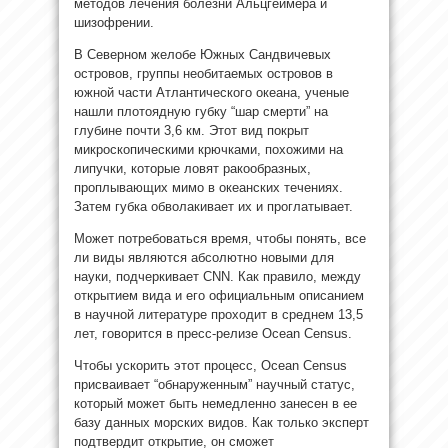
методов лечения болезни Альцгеймера и
шизофрении.
В Северном желобе Южных Сандвичевых
островов, группы необитаемых островов в
южной части Атлантического океана, ученые
нашли плотоядную губку “шар смерти” на
глубине почти 3,6 км. Этот вид покрыт
микроскопическими крючками, похожими на
липучки, которые ловят ракообразных,
проплывающих мимо в океанских течениях.
Затем губка обволакивает их и проглатывает.
Может потребоваться время, чтобы понять, все
ли виды являются абсолютно новыми для
науки, подчеркивает CNN. Как правило, между
открытием вида и его официальным описанием
в научной литературе проходит в среднем 13,5
лет, говорится в пресс-релизе Ocean Census.
Чтобы ускорить этот процесс, Ocean Census
присваивает “обнаруженным” научный статус,
который может быть немедленно занесен в ее
базу данных морских видов. Как только эксперт
подтвердит открытие, он сможет