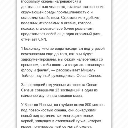
(поскольку океаны нагреваются) и
деятельностью человека, включая загрязнение
окружающей среды промышленностью и
сельским хозяйством. Стремление к добыче
полезных ископаемых в океане, которое,
похоже, становится все более реальным,
представляет собой еще один огромный риск,
отмечает CNN.
“Поскольку многие виды находятся под угрозой
исчезновения еще до того, как они будут
задокументированы, мы бежим наперегонки со
временем, чтобы понять и защитить океанскую
флору и фауну”, — рассказывает Мишель
Тейлор, научный руководитель Ocean Census.
За последний год ученые из проекта Ocean
Census совершили 13 экспедиций в одни из
наименее изученных океанов мира.
У берегов Японии, на глубине около 800 метров
под поверхностью океана, они обнаружили
новый вид щетинистых многощетинковых
червей, живущих в стеклянной губке, которая
имеет полупрозрачный сетчатый скелет,