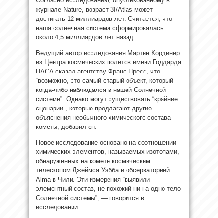
Согласно исследованию, опубликованному в
журнале Nature, возраст 3I/Atlas может
достигать 12 миллиардов лет. Считается, что
наша солнечная система сформировалась
около 4,5 миллиардов лет назад.
Ведущий автор исследования Мартин Кординер
из Центра космических полетов имени Годдарда
НАСА сказал агентству Франс Пресс, что
“возможно, это самый старый объект, который
когда-либо наблюдался в нашей Солнечной
системе”. Однако могут существовать “крайние
сценарии”, которые предлагают другие
объяснения необычного химического состава
кометы, добавил он.
Новое исследование основано на соотношении
химических элементов, называемых изотопами,
обнаруженных на комете космическим
телескопом Джеймса Уэбба и обсерваторией
Alma в Чили. Эти измерения “выявили
элементный состав, не похожий ни на одно тело
Солнечной системы”, — говорится в
исследовании.