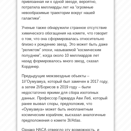
привязанная ни к одной звезде, вероятно,
потратила миллиарды лет на “огромные
невообразимые траектории вокруг нашей
галактики”.
Ученые также обнаружили странное отсутствие
химического обогащения на комете, что говорит
о том, что она сформировалась относительно
близко к рождению звезд. Это может быть даже
“реликтом” эпохи, называемой “космическим
полуднем”, когда около 10 миллиардов лет
назад формировалось много звезд, сказал
Кординер.
Предыдущие межзвездные объекты –
1I/’Оумуамуа, который был замечен в 2017 году,
а затем 2I/Борисов в 2019 году – были
недостаточно яркими для сбора изотопных
данных. Профессор Гарварда Ави Леб, который
ранее вызвал споры, предположив, что
«Оумуамуа» может быть инопланетным
космическим кораблем, высказал аналогичные
предположения о комете 3I/Atlas.
Однако НАСА отвергло эту возможность, и