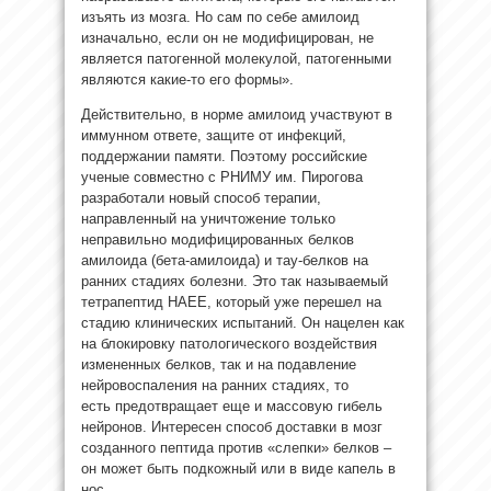
изъять из мозга. Но сам по себе амилоид
изначально, если он не модифицирован, не
является патогенной молекулой, патогенными
являются какие-то его формы».
Действительно, в норме амилоид участвуют в
иммунном ответе, защите от инфекций,
поддержании памяти. Поэтому российские
ученые совместно с РНИМУ им. Пирогова
разработали новый способ терапии,
направленный на уничтожение только
неправильно модифицированных белков
амилоида (бета-амилоида) и тау-белков на
ранних стадиях болезни. Это так называемый
тетрапептид HAEE, который уже перешел на
стадию клинических испытаний. Он нацелен как
на блокировку патологического воздействия
измененных белков, так и на подавление
нейровоспаления на ранних стадиях, то
есть предотвращает еще и массовую гибель
нейронов. Интересен способ доставки в мозг
созданного пептида против «слепки» белков –
он может быть подкожный или в виде капель в
нос.