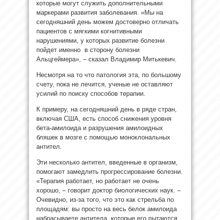
которые могут служить дополнительными
маркерами развития заболевания. «Мы на
сегодняшний день можем достоверно отличать
пациентов с мягкими когнитивными
нарушениями, у которых развитие болезни
пойдет именно в сторону болезни
Альцгеймера», – сказал Владимир Митькевич.
Несмотря на то что патология эта, по большому
счету, пока не лечится, ученые не оставляют
усилий по поиску способов терапии.
К примеру, на сегодняшний день в ряде стран,
включая США, есть способ снижения уровня
бета-амилоида и разрушения амилоидных
бляшек в мозге с помощью моноклональных
антител.
Эти несколько антител, введенные в организм,
помогают замедлить прогрессирование болезни.
«Терапия работает, но работает не очень
хорошо, – говорит доктор биологических наук. –
Очевидно, из-за того, что это как стрельба по
площадям: вы просто на весь белок амилоида
набрасываете антитела, которые его пытаются