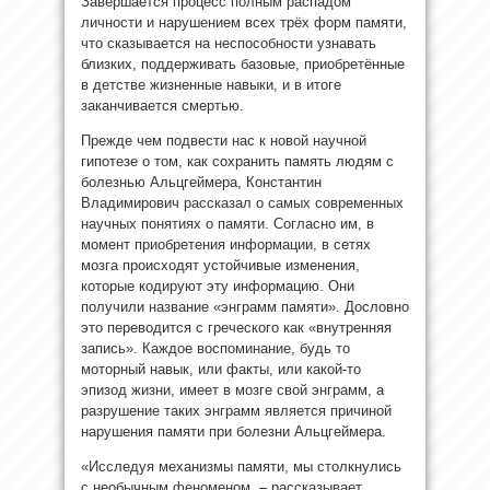
Завершается процесс полным распадом
личности и нарушением всех трёх форм памяти,
что сказывается на неспособности узнавать
близких, поддерживать базовые, приобретённые
в детстве жизненные навыки, и в итоге
заканчивается смертью.
Прежде чем подвести нас к новой научной
гипотезе о том, как сохранить память людям с
болезнью Альцгеймера, Константин
Владимирович рассказал о самых современных
научных понятиях о памяти. Согласно им, в
момент приобретения информации, в сетях
мозга происходят устойчивые изменения,
которые кодируют эту информацию. Они
получили название «энграмм памяти». Дословно
это переводится с греческого как «внутренняя
запись». Каждое воспоминание, будь то
моторный навык, или факты, или какой-то
эпизод жизни, имеет в мозге свой энграмм, а
разрушение таких энграмм является причиной
нарушения памяти при болезни Альцгеймера.
«Исследуя механизмы памяти, мы столкнулись
с необычным феноменом, – рассказывает