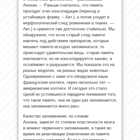
Анохин. – Раньше считалось, что память
проходит этап консолидации (переход в
устойчивую форму. – Авт.), а потом уходит в
морфологический след (изменения в тканях. —
Авт.) и хранится там достаточно стабильно. Мы
обнаружили, что если старый след памяти
извлечь под действием препаратов, которые
мешают памяти исходно запоминаться, то
происходит удивительная вещь: старая память
извлекается, но не консолидируется заново, а
ослабевает и разрушается. Мы показали это на
разных моделях, на разных видах животных.
Одновременно с нами это обнаружили наши
французские коллеги, через несколько лет —
американские коллеги. И сегодня это стало
одной из устоявшихся парадигм понимания того,
что такое память: она не один раз запоминается,
она запоминается много раз».
Качество запоминания, по словам
Анхина, зависит от степени пластичности мозга
в момент первичного запоминания, а также во
время ее реактивации (извлечения из памяти
первичного энграмма). Если в эти моменты