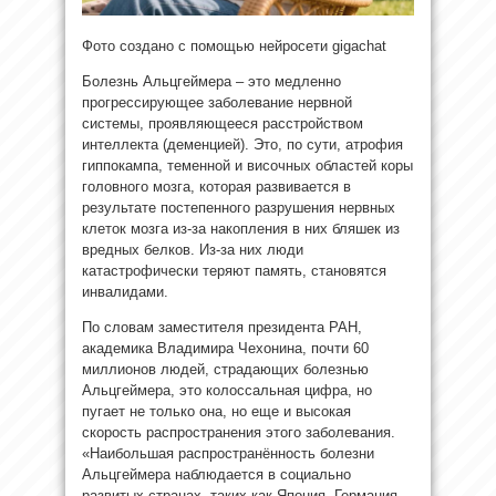
Фото создано с помощью нейросети gigachat
Болезнь Альцгеймера – это медленно
прогрессирующее заболевание нервной
системы, проявляющееся
расстройством
интеллекта (деменцией). Это, по сути, атрофия
гиппокампа, теменной и височных областей коры
головного мозга, которая развивается в
результате постепенного разрушения нервных
клеток мозга из-за накопления в них бляшек из
вредных белков. Из-за них люди
катастрофически теряют память, становятся
инвалидами.
По словам заместителя президента РАН,
академика Владимира Чехонина, почти 60
миллионов людей, страдающих болезнью
Альцгеймера, это колоссальная цифра, но
пугает не только она, но еще и высокая
скорость распространения этого заболевания.
«Наибольшая распространённость болезни
Альцгеймера наблюдается в социально
развитых странах, таких как Япония, Германия,