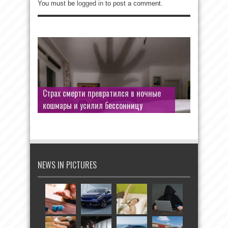
You must be
logged in
to post a comment.
Открыл дверь — оказался в море: как
Страх смерти превратился в ночные
культовая сцена едва не закончилась
кошмары и усилил бессонницу
трагедией
NEWS IN PICTURES