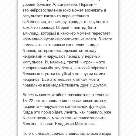
уровня болезни Альцгеймера. Первый –
это нейровоспаление (оно может возникать в
результате какого-то перенесённого
заболевания, к примеру, ковида, в результате
какой-то травмы). Второй – пептид бета-
амилоид, который в какой-то момент перестает
нормально «утилизироваться» из мозга. В итоге
получаются токсичные скопления в виде
бляшек, которые откладываются между
нейронами и нарушают передачу нервных
импульсов. И, наконец, третий «игрок» – это
«неправильный» тау-белок, который образует
белковые сгустки (клубки) уже внутри самих
нейронов. Все это мешает клеткам мозга
правильно взаимодействовать друг с другом.
Болезнь может «тайно» развиваться в течение
15–22 лет до появления первых симптомов у
пациента – нарушения когнитивных функций.
Когда это произойдет, лечить, как правило, уже
бывает поздно, можно только приостановить
болезнь, говорит Владимир Митькевич.
По его словам, сейчас специалисты всего мира