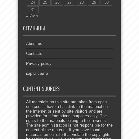
24
25
26
27
28
29
30
31
« Июл
СТРАНИЦЫ
About us
Contacts
Privacy policy
карта сайта
CONTENT SOURCES
All materials on this site are taken from open
sources — have a backlink to the material on
the Internet or sent by site visitors and are
provided for informational purposes only. The
rights to the materials belong to their owners.
The site administration is not responsible for the
content of the material. If you have found
materials on our site that violate the copyrights