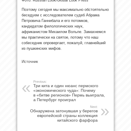
Фото: Russian Look/Global Look Press
Поэтому сегодня мы максимально обстоятельно
беседуем с исследователем судеб Абрама
Петровича Ганнибала и его потомков,
кандидатом филологических наук,
африканистом Михаилом Вольпе. Замахнемся
мы практически на святое, потому что наш
собеседник опровергает, пожалуй, главнейший
из пушкинских мифов.
Источник
Previous:
Три кита и один нюанс пермского
«экономического чуда»: Почему
в «битве регионов» Пермь выиграла,
а Петербург проиграл
Next:
Обнаружена затонувшая у берегов
европейской страны коллекция
китайского фарфора