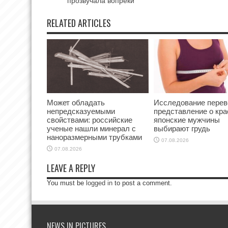
прозвучала вопреки
RELATED ARTICLES
Может обладать
Исследование перев
непредсказуемыми
представление о кра
свойствами: российские
японские мужчины
ученые нашли минерал с
выбирают грудь
наноразмерными трубками
07.08.2026
07.08.2026
LEAVE A REPLY
You must be
logged in
to post a comment.
NEWS IN PICTURES