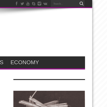
S
ECONOMY