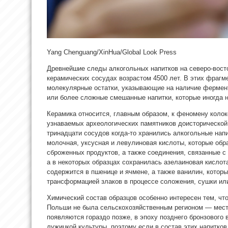
Yang Chenguang/XinHua/Global Look Press
Древнейшие следы алкогольных напитков на северо-вос
керамических сосудах возрастом 4500 лет. В
этих фрагм
молекулярные остатки, указывающие на наличие фермен
или более сложные смешанные напитки, которые иногда 
Керамика относится, главным образом, к феномену коло
узнаваемых археологических памятников доисторической 
тринадцати сосудов когда-то хранились алкогольные на
молочная, уксусная и левулиновая кислоты, которые обр
сброженных продуктов, а также соединения, связанные с
а в некоторых образцах сохранилась азелаиновая кислота
содержится в пшенице и ячмене, а также ванилин, которы
трансформацией злаков в процессе соложения, сушки или
Химический состав образцов особенно интересен тем, что
Польши не была сельскохозяйственным регионом — мест
появляются гораздо позже, в эпоху позднего бронзового 
лужицкой культуры, поэтому если в состав этих напитков