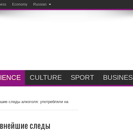
ness
Economy
Russian
IENCE
CULTURE
SPORT
BUSINES
шие следы алкоголя: употребляли на
евнейшие следы