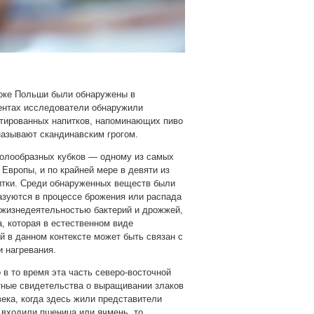
токе Польши были обнаружены в
ентах исследователи обнаружили
тированных напитков, напоминающих пиво
называют скандинавским грогом.
колообразных кубков — одному из самых
Европы, и по крайней мере в девяти из
питки. Среди обнаруженных веществ были
азуются в процессе брожения или распада
 жизнедеятельностью бактерий и дрожжей,
, которая в естественном виде
й в данном контексте может быть связан с
 нагревания.
 в то время эта часть северо-восточной
ные свидетельства о выращивании злаков
века, когда здесь жили представители
 входили пшеница или ячмень, то