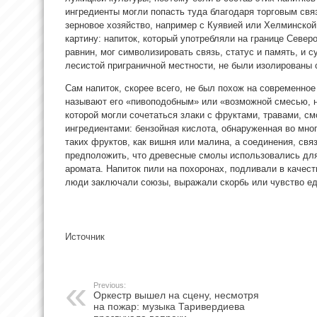
ингредиенты могли попасть туда благодаря торговым связ
зерновое хозяйство, например с Куявией или Хелминской
картину: напиток, который употребляли на границе Север
равнин, мог символизировать связь, статус и память, и 
лесистой приграничной местности, не были изолированы 
Сам напиток, скорее всего, не был похож на современное
называют его «пивоподобным» или «возможной смесью, н
которой могли сочетаться злаки с фруктами, травами, с
ингредиентами: бензойная кислота, обнаруженная во мно
таких фруктов, как вишня или малина, а соединения, св
предположить, что древесные смолы использовались для
аромата. Напиток пили на похоронах, подливали в качес
люди заключали союзы, выражали скорбь или чувство ед
Источник
Previous:
Оркестр вышел на сцену, несмотря
на пожар: музыка Таривердиева