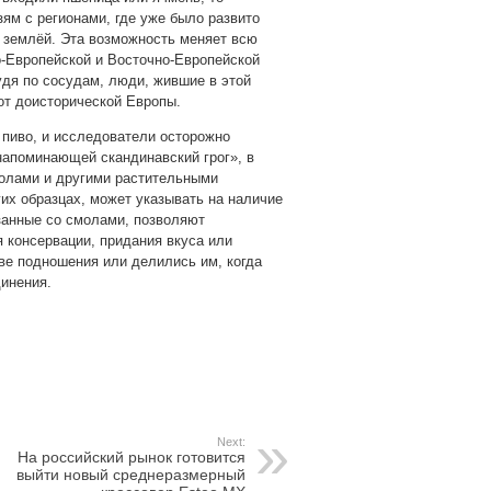
ям с регионами, где уже было развито
 землёй. Эта возможность меняет всю
о-Европейской и Восточно-Европейской
судя по сосудам, люди, жившие в этой
от доисторической Европы.
 пиво, и исследователи осторожно
апоминающей скандинавский грог», в
молами и другими растительными
гих образцах, может указывать на наличие
язанные со смолами, позволяют
 консервации, придания вкуса или
тве подношения или делились им, когда
инения.
Next:
На российский рынок готовится
выйти новый среднеразмерный