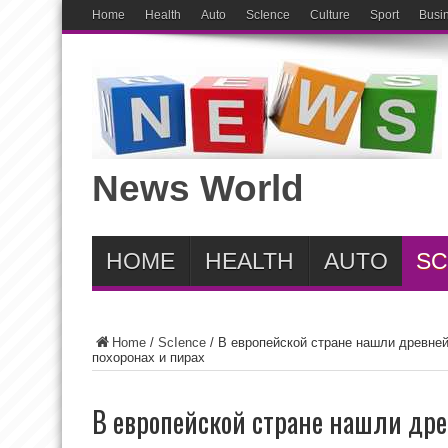
Home
Health
Auto
ScIence
Culture
Sport
Busi
News World
HOME
HEALTH
AUTO
SC
Home
/
ScIence
/
В европейской стране нашли древней
похоронах и пирах
В европейской стране нашли др