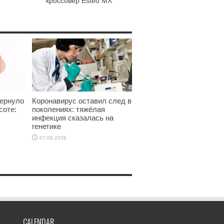
кроссовер Esteo MX
ернуло
Коронавирус оставил след в
соте:
поколениях: тяжёлая
инфекция сказалась на
генетике
07.08.2026
CALENDAR