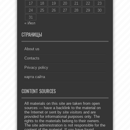
17
18
19
20
21
22
23
24
25
26
27
28
29
30
31
« Июл
СТРАНИЦЫ
About us
Contacts
Privacy policy
карта сайта
CONTENT SOURCES
All materials on this site are taken from open
sources — have a backlink to the material on
the Internet or sent by site visitors and are
provided for informational purposes only. The
rights to the materials belong to their owners.
The site administration is not responsible for the
content of the material. If you have found