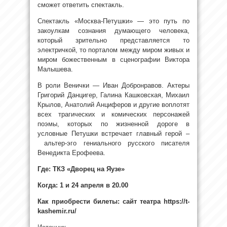
сможет ответить спектакль.
Спектакль «Москва-Петушки» — это путь по
закоулкам сознания думающего человека,
который зрительно представляется то
электричкой, то порталом между миром живых и
миром божественным в сценографии Виктора
Малышева.
В роли Венички — Иван Добронравов. Актеры
Григорий
Данцигер
, Галина
Кашковская
, Михаил
Крылов, Анатолий Анциферов и другие воплотят
всех трагических и комических персонажей
поэмы, которых по жизненной дороге в
условные Петушки встречает главный герой –
альтер
-эго гениального русского писателя
Венедикта Ерофеева.
Где: ТКЗ «Дворец на Яузе»
Когда: 1
и 24
апреля
в
20
.00
Как приобрести билеты: сайт театра https://t-
kashemir.ru/