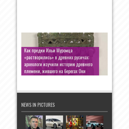
Как предки Ильи Муромца
«растворились» в древних русичах:
Шэрон Осборн продолжает
археологи изучили историю древнего
«воскрешать» Оззи: объявлено
племени, жившего на берегах Оки
возрождение Ozzfest
NEWS IN PICTURES