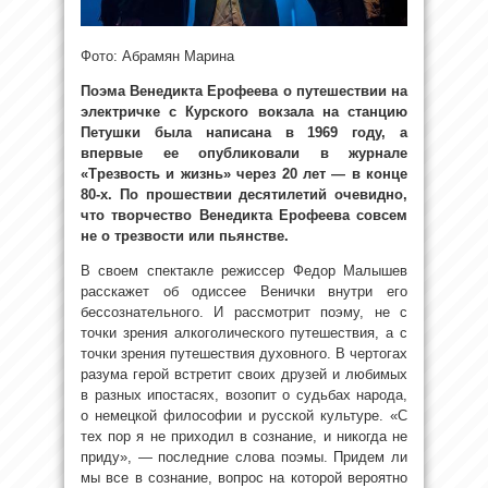
Фото: Абрамян Марина
Поэма Венедикта Ерофеева о путешествии на
электричке с Курского вокзала на станцию
Петушки была написана в 1969 году, а
впервые ее опубликовали в журнале
«Трезвость и жизнь» через 20 лет — в конце
80-х. По прошествии десятилетий очевидно,
что творчество Венедикта Ерофеева совсем
не о трезвости или пьянстве.
В своем спектакле режиссер Федор Малышев
расскажет об одиссее Венички внутри его
бессознательного. И рассмотрит поэму, не с
точки зрения алкоголического путешествия, а с
точки зрения путешествия духовного. В чертогах
разума герой встретит своих друзей и любимых
в разных ипостасях, возопит о судьбах народа,
о немецкой философии и русской культуре. «С
тех пор я не приходил в сознание, и никогда не
приду», — последние слова поэмы. Придем ли
мы все в сознание, вопрос на которой вероятно