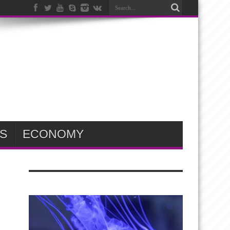
S
ECONOMY