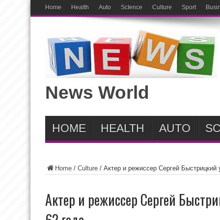
Home
Health
Auto
ScIence
Culture
Sport
Busi
News World
HOME
HEALTH
AUTO
SC
Home
/
Culture
/
Актер и режиссер Сергей Быстрицкий 
Актер и режиссер Сергей Быстр
62 года