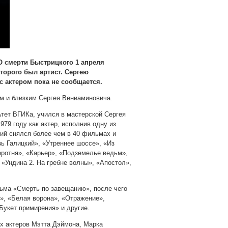
О смерти Быстрицкого 1 апреля
орого был артист. Сергею
с актером пока не сообщается.
м и близким Сергея Вениаминовича.
ьтет ВГИКа, учился в мастерской Сергея
79 году как актер, исполнив одну из
ий снялся более чем в 40 фильмах и
зь Галицкий», «Утреннее шоссе», «Из
оротня», «Карьер», «Подземелье ведьм»,
«Ундина 2. На гребне волны», «Апостол»,
ьма «Смерть по завещанию», после чего
», «Белая ворона», «Отражение»,
укет примирения» и другие.
их актеров Мэтта Дэймона, Марка