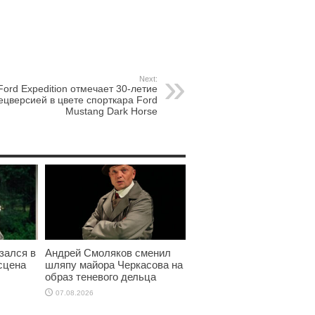
Next:
Ford Expedition отмечает 30-летие
ецверсией в цвете спорткара Ford
Mustang Dark Horse
зался в
Андрей Смоляков сменил
 сцена
шляпу майора Черкасова на
образ теневого дельца
07.08.2026