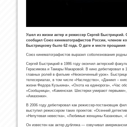
Ушел из жизни актер и режиссер Сергей Быстрицкий. 
сообщил Союз кинематографистов России, членом кот
Быстрицкому было 62 года.
О дате и месте прощания 
Союз кинематографистов выразил соболезнования родны
Сергей Быстрицкий в 1986 году окончил актерский факул
Герасимова и Тамары Макаровой. В кино дебютировал в 19
главных ролей в фильме «Неоконченный урок». Быстрицк
телесериалах, в том числе «Наследство», «Даниил – кня
жизни Федора Кузькина», «Охота на единорога», «Час об
«Сообщница», «Каменская. Шестерки умирают первыми», 
«Амазонки».
В 2006 году дебютировал как режиссер-постановщик фил
выступил режиссером таких проектов: «Осенний детектив
«Непутевая невестка», «Любимые женщины Казановы», «Б
Он известен как актер дубляжа — озвучивал американск