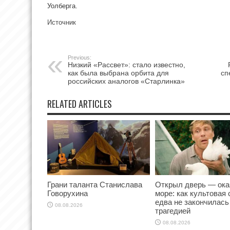
Уолберга.
Источник
Previous:
Низкий «Рассвет»: стало известно,
как была выбрана орбита для
сп
российских аналогов «Старлинка»
RELATED ARTICLES
Грани таланта Станислава
Открыл дверь — ока
Говорухина
море: как культовая
едва не закончилась
08.08.2026
трагедией
08.08.2026