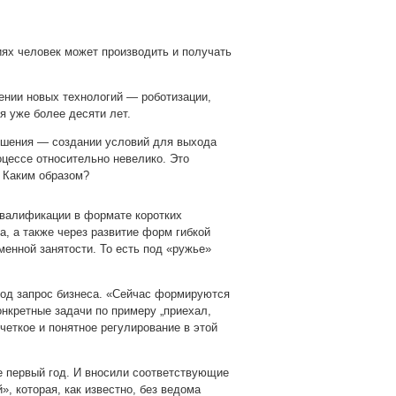
иях человек может производить и получать
ении новых технологий — роботизации,
я уже более десяти лет.
ешения — создании условий для выхода
роцессе относительно невелико. Это
. Каким образом?
квалификации в формате коротких
а, а также через развитие форм гибкой
менной занятости. То есть под «ружье»
под запрос бизнеса. «Сейчас формируются
онкретные задачи по примеру „приехал,
четкое и понятное регулирование в этой
е первый год. И вносили соответствующие
, которая, как известно, без ведома