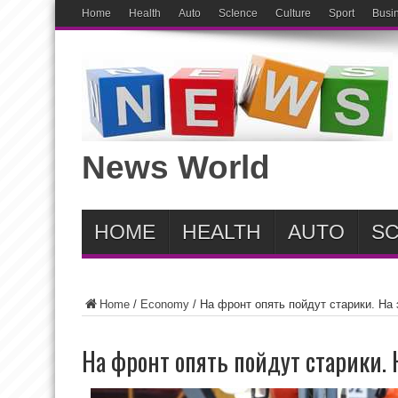
Home
Health
Auto
ScIence
Culture
Sport
Busi
News World
HOME
HEALTH
AUTO
SC
Home
/
Economy
/
На фронт опять пойдут старики. На 
На фронт опять пойдут старики. 