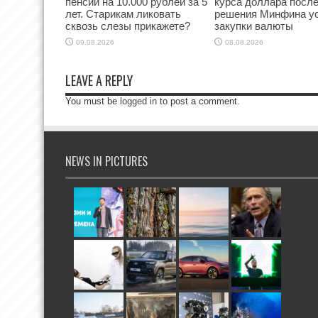
пенсий на 10.000 рублей за 5
курса доллара посл
лет. Старикам ликовать
решения Минфина у
сквозь слезы прикажете?
закупки валюты
09.08.2026
08.08.2026
LEAVE A REPLY
You must be
logged in
to post a comment.
NEWS IN PICTURES