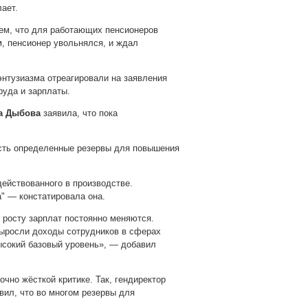
ает.
тем, что для работающих пенсионеров
, пенсионер увольнялся, и ждал
энтузиазма отреагировали на заявления
руда и зарплаты.
а Дыбова
заявила, что пока
есть определенные резервы для повышения
действованного в производстве.
а" — констатировала она.
 росту зарплат постоянно меняются.
выросли доходы сотрудников в сферах
ысокий базовый уровень», — добавил
чно жёсткой критике. Так, гендиректор
вил, что во многом резервы для