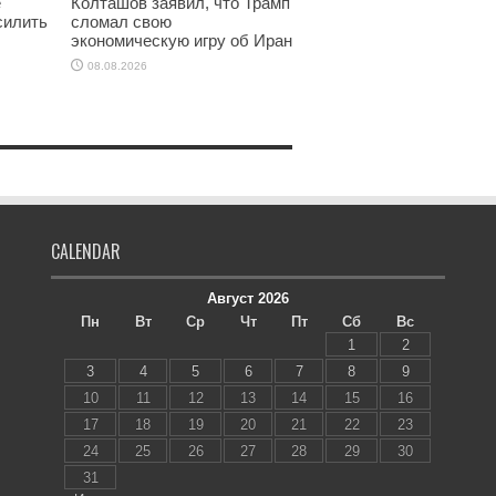
е
Колташов заявил, что Трамп
силить
сломал свою
экономическую игру об Иран
08.08.2026
CALENDAR
Август 2026
Пн
Вт
Ср
Чт
Пт
Сб
Вс
1
2
3
4
5
6
7
8
9
10
11
12
13
14
15
16
17
18
19
20
21
22
23
24
25
26
27
28
29
30
31