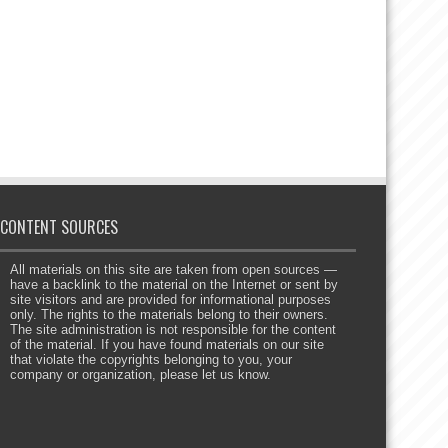
CONTENT SOURCES
All materials on this site are taken from open sources —
have a backlink to the material on the Internet or sent by
site visitors and are provided for informational purposes
only. The rights to the materials belong to their owners.
The site administration is not responsible for the content
of the material. If you have found materials on our site
that violate the copyrights belonging to you, your
company or organization, please let us know.