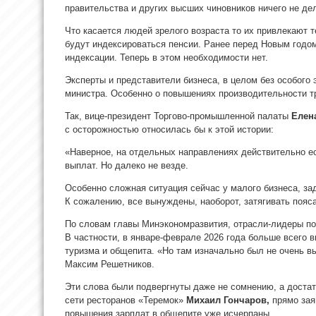
правительства и других высших чиновников ничего не дел
Что касается людей зрелого возраста то их привлекают 
будут индексироваться пенсии. Ранее перед Новым годом
индексации. Теперь в этом необходимости нет.
Эксперты и представители бизнеса, в целом без особого 
министра. Особенно о повышениях производительности т
Так, вице-президент Торгово-промышленной палаты
Елен
с осторожностью относилась бы к этой истории:
«Наверное, на отдельных направлениях действительно 
выплат. Но далеко не везде.
Особенно сложная ситуация сейчас у малого бизнеса, за
К сожалению, все вынуждены, наоборот, затягивать пояс
По словам главы Минэкономразвития, отрасли-лидеры по
В частности, в январе-феврале 2026 года больше всего 
туризма и общепита. «Но там изначально был не очень в
Максим Решетников.
Эти слова были подвергнуты даже не сомнению, а достато
сети ресторанов «Теремок»
Михаил Гончаров,
прямо зая
повышения зарплат в общепите уже исчерпаны.