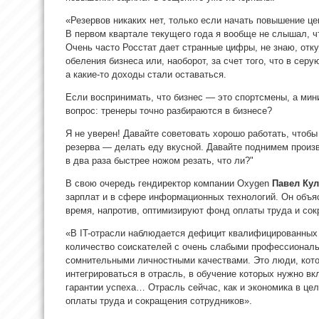
«Резервов никаких нет, только если начать повышение це
В первом квартале текущего года я вообще не слышал, ч
Очень часто Росстат дает странные цифры, не знаю, отку
обеления бизнеса или, наоборот, за счет того, что в серу
а какие-то доходы стали оставаться.
Если воспринимать, что бизнес — это спортсмены, а мин
вопрос: тренеры точно разбираются в бизнесе?
Я не уверен! Давайте советовать хорошо работать, чтобы
резерва — делать еду вкусной. Давайте поднимем произ
в два раза быстрее ножом резать, что ли?"
В свою очередь гендиректор компании Oxygen
Павел Ку
зарплат и в сфере информационных технологий. Он объяс
время, напротив, оптимизируют фонд оплаты труда и со
«В IT-отрасли наблюдается дефицит квалифицированных 
количество соискателей с очень слабыми профессиональ
сомнительными личностными качествами. Это люди, кото
интегрироваться в отрасль, в обучение которых нужно вк
гарантии успеха… Отрасль сейчас, как и экономика в це
оплаты труда и сокращения сотрудников».