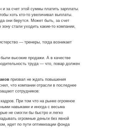
н и за счет этой суммы платить зарплаты.
тобы хоть кто-то увеличивал выплаты.
да они берутся. Может быть, за счет
ю зону стали уходить какие-то компании,
истерство — тренеры, тогда возникает
 были высокие продажи. А в качестве
водительность труда — что, повар должен
лаков
призвал не ждать повышения
нил, что компании отрасли в последнее
кращают сотрудников:
кадров. При том что на рынке огромное
ными навыками и иногда с весьма
рые не смогли бы быстро и легко
ладывать огромные деньги без явной
лом, идет по пути оптимизации фонда