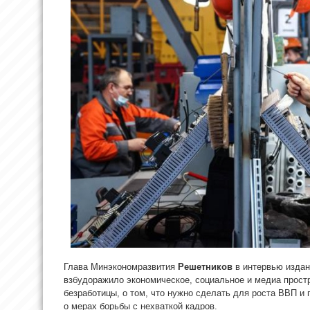
Глава Минэкономразвития
Решетников
в интервью издан
взбудоражило экономическое, социальное и медиа простр
безработицы, о том, что нужно сделать для роста ВВП и
о мерах борьбы с нехваткой кадров.