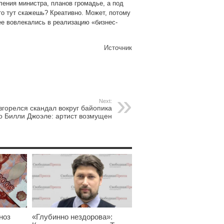
ения министра, планов громадье, а под
то тут скажешь? Креативно. Может, потому
ее вовлекались в реализацию «бизнес-
Источник
Next:
згорелся скандал вокруг байопика
о Билли Джоэле: артист возмущен
ноз
«Глубинно нездорова»: