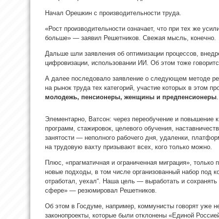
Начал Орешкин с производительности труда.
«Рост производительности означает, что при тех же усил
больше» — заявил Решетников. Свежая мысль, конечно.
Дальше шли заявления об оптимизации процессов, внедр
цифровизации, использовании ИИ. Об этом тоже говоритс
А далее последовало заявление о следующем методе р
на рынок труда тех категорий, участие которых в этом п
молодежь, пенсионеры, женщины и предпенсионеры
Элементарно, Ватсон: через переобучение и повышение 
программ, стажировок, целевого обучения, наставничеств
занятости — неполного рабочего дня, удаленки, платфор
на трудовую вахту призывают всех, кого только можно.
Плюс, «прагматичная и ограниченная миграция», только 
новые подходы, в том числе организованный набор под к
отработал, уехал“. Наша цель — выработать и сохранять 
сфере» — резюмировал Решетников.
Об этом в Госдуме, например, коммунисты говорят уже н
законопроекты, которые были отклонены «Единой Россией»