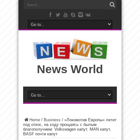
News World
Home
/
Business
/
«Локомотив Европы» летит
под откос, на ходу прощаясь с былым
благополучием: Volkswagen капут, MAN капут,
BASF почти капут