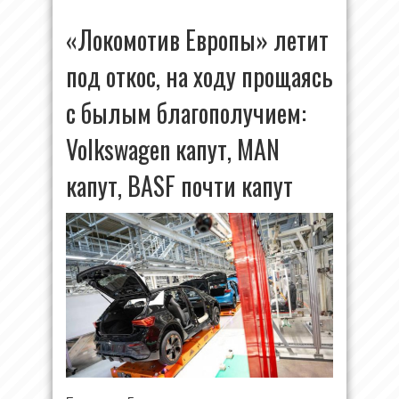
«Локомотив Европы» летит
под откос, на ходу прощаясь
с былым благополучием:
Volkswagen капут, MAN
капут, BASF почти капут