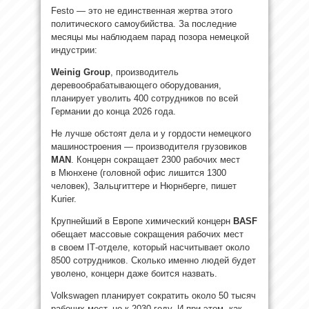
Festo — это не единственная жертва этого
политического самоубийства. За последние
месяцы мы наблюдаем парад позора немецкой
индустрии:
Weinig Group
, производитель
деревообрабатывающего оборудования,
планирует уволить 400 сотрудников по всей
Германии до конца 2026 года.
Не лучше обстоят дела и у гордости немецкого
машиностроения — производителя грузовиков
MAN
. Концерн сокращает 2300 рабочих мест
в Мюнхене (головной офис лишится 1300
человек), Зальцгиттере и Нюрнберге, пишет
Kurier.
Крупнейший в Европе химический концерн
BASF
обещает массовые сокращения рабочих мест
в своем IТ-отделе, который насчитывает около
8500 сотрудников. Сколько именно людей будет
уволено, концерн даже боится назвать.
Volkswagen планирует сократить около 50 тысяч
рабочих мест, но к 2030 году. И при этом, как