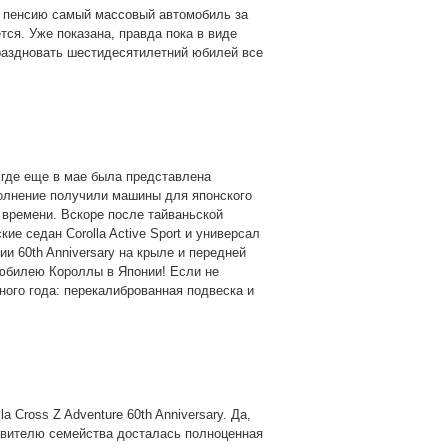
 на пенсию самый массовый автомобиль за
тся. Уже показана, правда пока в виде
тпраздновать шестидесятилетний юбилей все
 где еще в мае была представлена
олнение получили машины для японского
 времени. Вскоре после тайваньской
е седан Corolla Active Sport и универсал
сии 60th Anniversary на крыле и передней
юбилею Короллы в Японии! Если не
ого года: перекалиброванная подвеска и
a Cross Z Adventure 60th Anniversary. Да,
вителю семейства досталась полноценная