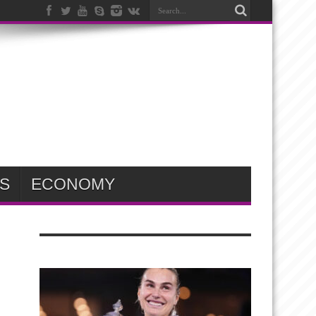
S
ECONOMY