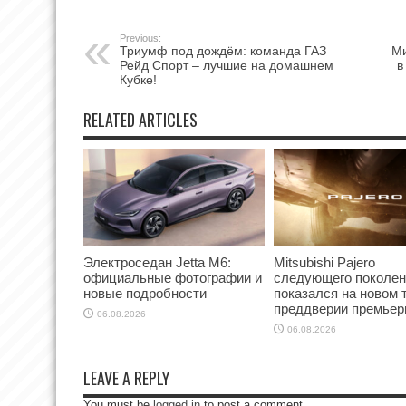
Previous:
Триумф под дождём: команда ГАЗ
Ми
Рейд Спорт – лучшие на домашнем
в
Кубке!
RELATED ARTICLES
Электроседан Jetta M6:
Mitsubishi Pajero
официальные фотографии и
следующего поколен
новые подробности
показался на новом 
преддверии премье
06.08.2026
06.08.2026
LEAVE A REPLY
You must be
logged in
to post a comment.