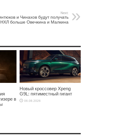
Next:
нтюков и Чинахов будут получать
 НХЛ больше Овечкина и Малкина
Новый кроссовер Xpeng
ия
G9L: пятиместный гигант
тизере в
06.08.2026
ры