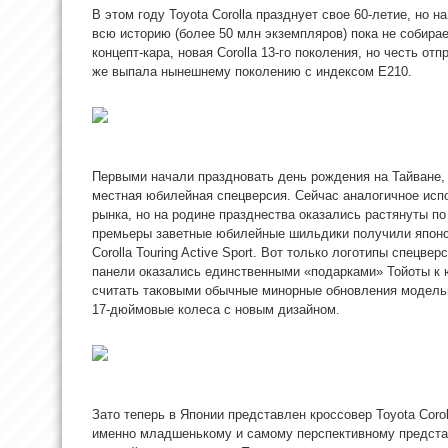
В этом году Toyota Corolla празднует свое 60-летие, но
всю историю (более 50 млн экземпляров) пока не собирае
концепт-кара, новая Corolla 13-го поколения, но честь о
же выпала нынешнему поколению с индексом E210.
Первыми начали праздновать день рождения на Тайване,
местная юбилейная спецверсия. Сейчас аналогичное исп
рынка, но на родине празднества оказались растянуты по
премьеры заветные юбилейные шильдики получили японски
Corolla Touring Active Sport. Вот только логотипы спецвер
панели оказались единственными «подарками» Тойоты к 
считать таковыми обычные минорные обновления модельн
17-дюймовые колеса с новым дизайном.
Зато теперь в Японии представлен кроссовер Toyota Coroll
именно младшенькому и самому перспективному предста