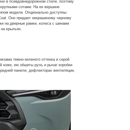
ено в псевдовнедорожном стиле, поэтому
 крупными сотами. На ее вершине
типом модели. Опционально доступны
 Coat. Оно придает некрашеному черному
дки на дверные рамки, колеса с шинами
 на крыльях.
жзама темно-зеленого оттенка и серой
й коже, ею обшиты руль и рычаг коробки
ередней панели, дефлекторах вентиляции,