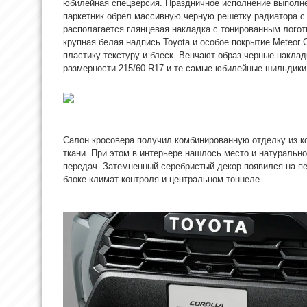
юбилейная спецверсия. Праздничное исполнение выполн
паркетник обрел массивную черную решетку радиатора с
располагается глянцевая накладка с тонированным лого
крупная белая надпись Toyota и особое покрытие Meteor
пластику текстуру и блеск. Венчают образ черные накла
размерности 215/60 R17 и те самые юбилейные шильдики
Салон кросовера получил комбинированную отделку из ко
ткани. При этом в интерьере нашлось место и натурально
передач. Затемненный серебристый декор появился на п
блоке климат-контроля и центральном тоннеле.