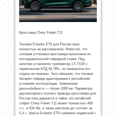
Кроссовер Chery Fulwin T11
Техника Exlantix ET8 для России пока
полностью не рассекречена. Известно, что
силовая установка кроссовера выполнена по
последовательной гибридной схеме. Под
капотом установлен турбомотор 1.5 TGDI с
термическим КПД 45,79%, но показатели его
отдачи не названы. Зато обещано, что тяговая
батарея гибрида адаптирована к российским
условиям эксплуатации. Заявленная
дальнобойность — более 1000 км. Параметры
двухмоторного полного привода кроссовера для
России пока держатся в тайне, его китайский
собрат Chery Fulwin T11 может похвастать 469
л.с. и 634 Нм, а также разгоном до «сотни» за
5,4 с. Шасси Exlantix ET8 снабжено подвеской с