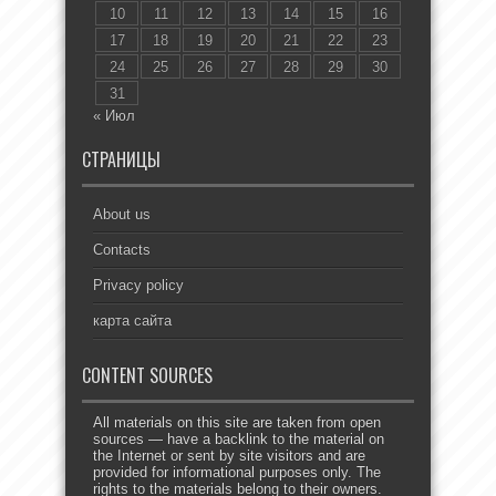
10
11
12
13
14
15
16
17
18
19
20
21
22
23
24
25
26
27
28
29
30
31
« Июл
СТРАНИЦЫ
About us
Contacts
Privacy policy
карта сайта
CONTENT SOURCES
All materials on this site are taken from open
sources — have a backlink to the material on
the Internet or sent by site visitors and are
provided for informational purposes only. The
rights to the materials belong to their owners.