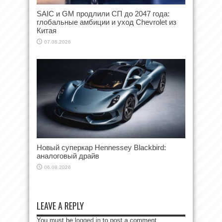
SAIC и GM продлили СП до 2047 года:
глобальные амбиции и уход Chevrolet из
Китая
07.08.2026
Новый суперкар Hennessey Blackbird:
аналоговый драйв
06.08.2026
LEAVE A REPLY
You must be
logged in
to post a comment.