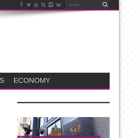
S
ECONOMY