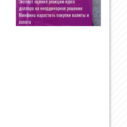
Макгрегор перенес операцию после
травмы