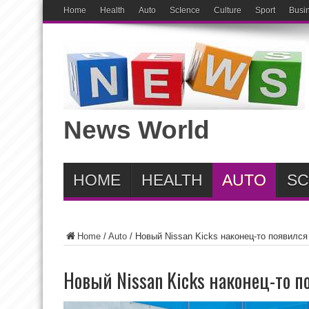
Home
Health
Auto
ScIence
Culture
Sport
Busi
News World
HOME
HEALTH
AUTO
SC
Home
/
Auto
/
Новый Nissan Kicks наконец-то появился
Новый Nissan Kicks наконец-то 