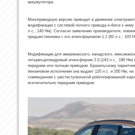
аккумулятора.
Моноприводную версию приводит в движение электромотор
модификации с системой полного привода e‐4orce к нему
л.с., 140 Нм). Согласно заявлению производителя, нови
предшественника с его атмосферником 1.2 (82 л.с., 103 Нм
Модификации для американского, канадского, мексиканс
четырехцилиндровый атмосферник 2.0 (143 л.с., 190 Нм) в
передним или полным приводом. Бразильскому паркетнику
бензиновом исполнении она выдает 120 л.с. и 200 Нм, на 
совмещенная с шестиступенчатой роботизированной коро
исключительно передним приводом.