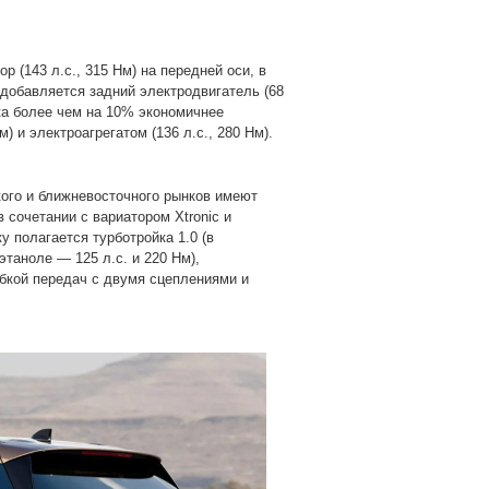
 (143 л.с., 315 Нм) на передней оси, в
 добавляется задний электродвигатель (68
нка более чем на 10% экономичнее
) и электроагрегатом (136 л.с., 280 Нм).
кого и ближневосточного рынков имеют
 сочетании с вариатором Xtronic и
 полагается турботройка 1.0 (в
этаноле — 125 л.с. и 220 Нм),
бкой передач с двумя сцеплениями и