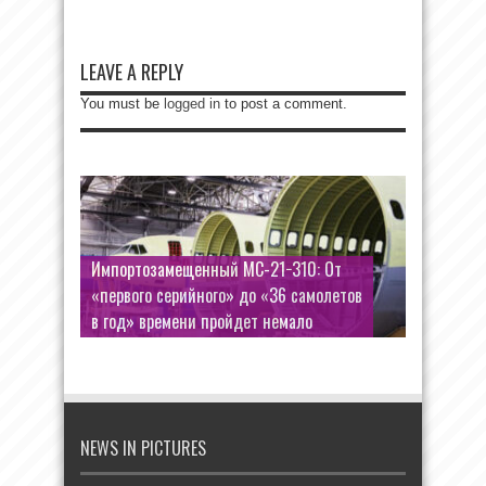
LEAVE A REPLY
You must be
logged in
to post a comment.
Импортозамещенный МС-21−310: От
Отдохнувшая Соболенко возлагает
«первого серийного» до «36 самолетов
большие надежды на Открытый
в год» времени пройдет немало
чемпионат США по теннису
NEWS IN PICTURES