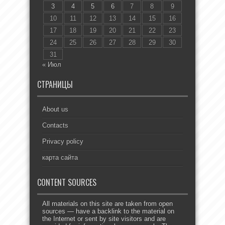
3
4
5
6
7
8
9
10
11
12
13
14
15
16
17
18
19
20
21
22
23
24
25
26
27
28
29
30
31
« Июл
СТРАНИЦЫ
About us
Contacts
Privacy policy
карта сайта
CONTENT SOURCES
All materials on this site are taken from open
sources — have a backlink to the material on
the Internet or sent by site visitors and are