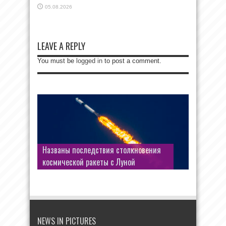
05.08.2026
LEAVE A REPLY
You must be
logged in
to post a comment.
«Сущие копейки»: стало известно,
сколько платили работницы одной из
Названы последствия столкновения
фабрик Донбасса за «диетический
космической ракеты с Луной
обед» в столовой
NEWS IN PICTURES