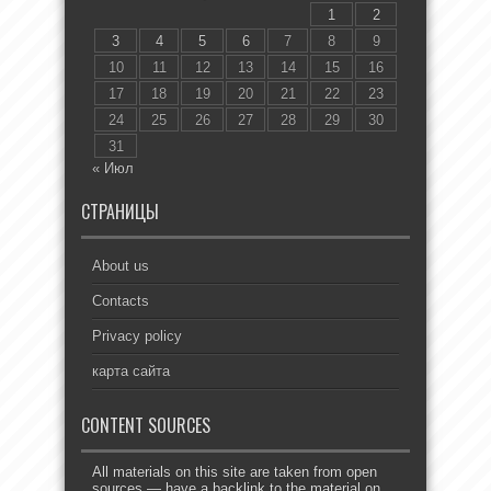
1
2
3
4
5
6
7
8
9
10
11
12
13
14
15
16
17
18
19
20
21
22
23
24
25
26
27
28
29
30
31
« Июл
СТРАНИЦЫ
About us
Contacts
Privacy policy
карта сайта
CONTENT SOURCES
All materials on this site are taken from open
sources — have a backlink to the material on