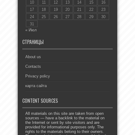
10
11
12
13
14
15
16
17
18
19
20
21
22
23
24
25
26
27
28
29
30
31
« Июл
СТРАНИЦЫ
About us
Contacts
Privacy policy
карта сайта
CONTENT SOURCES
All materials on this site are taken from open
sources — have a backlink to the material on
the Internet or sent by site visitors and are
provided for informational purposes only. The
rights to the materials belong to their owners.