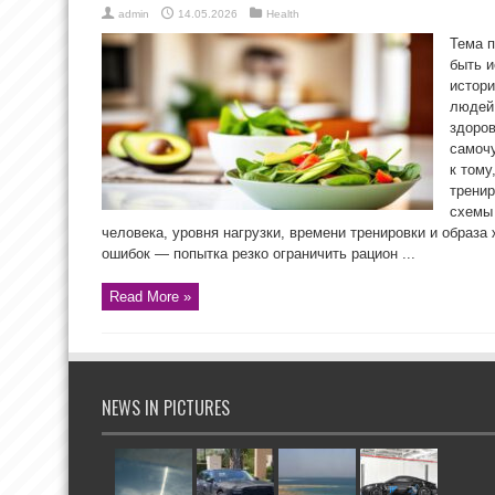
admin
14.05.2026
Health
Тема п
быть 
истори
людей
здоров
самочу
к тому
тренир
схемы 
человека, уровня нагрузки, времени тренировки и образа
ошибок — попытка резко ограничить рацион ...
Read More »
NEWS IN PICTURES