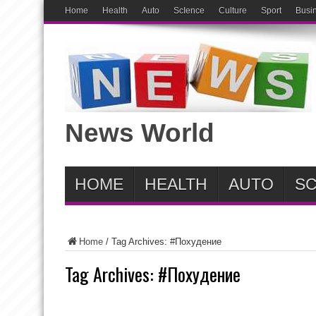
Home
Health
Auto
ScIence
Culture
Sport
Busi
News World
HOME
HEALTH
AUTO
SC
Home
/
Tag Archives: #Похудение
Tag Archives:
#Похудение