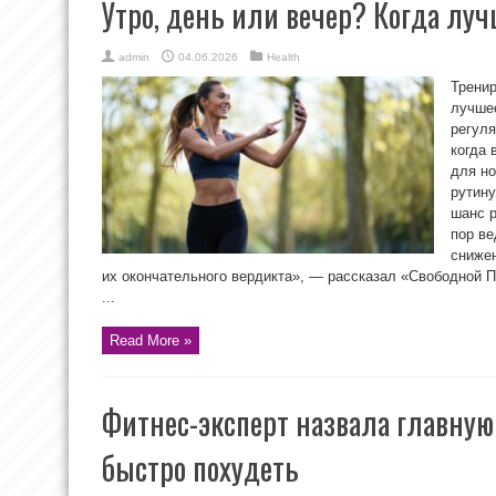
Утро, день или вечер? Когда лу
admin
04.06.2026
Health
Тренир
лучшее
регуля
когда 
для но
рутину
шанс р
пор ве
снижен
их окончательного вердикта», — рассказал «Свободной 
...
Read More »
Фитнес-эксперт назвала главну
быстро похудеть