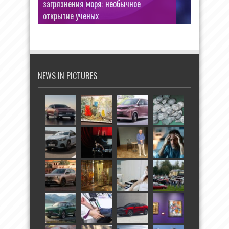
загрязнения моря: необычное
открытие ученых
Грани таланта Станислава Говорухина
NEWS IN PICTURES