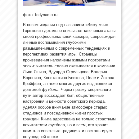
фото: fcdynamo.ru
В новом издании под названием «Вижу мяч»
Гершкович детально описывает ключевые этапы
своей профессиональной карьеры, сопровождая
личные воспоминания глубокими
размышлениями о современных тенденциях и
перспективах развития игры. Страницы
произведения наполнены живыми портретами
эпохи: читатель словно оказывается в компании
Льва Яшина, Эдуарда Стрельцова, Валерия
Воронина, Константина Бескова, Пеле и Йохана
Кройффа, а также многих других выдающихся
деятелей футбола. Через призму спортивного
пути автор воссоздает быт, общественные
настроения и ценности советского периода,
уделяя особое внимание атмосфере старых
стадионов и повседневной жизни простых
граждан. Книга адресована не только страстным
почитателям футбола, но и всем, кто хранит
память о советских традициях и ностальгирует
по ушедшей эпохе.