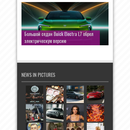
Электронаддув eBoost Air от SRT
Большой седан Buick Electra L7 обрел
Performance: больше мощности без
электрическую версию
турбоямы
NEWS IN PICTURES