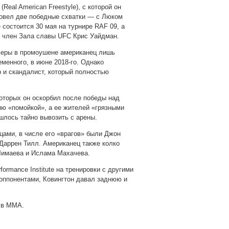
F
(Real American Freestyle), с которой он
ровел две победные схватки — с Люком
состоится 30 мая на турнире RAF 09, а
и член Зала славы UFC Крис Уайдман.
рьеры в промоушене американец лишь
менного, в июне 2018-го. Однако
р и скандалист, который полностью
которых он оскорбил после победы над
ию «помойкой», а ее жителей «грязными
шлось тайно вывозить с арены.
цами, в числе его «врагов» были Джон
Даррен Тилл. Американец также колко
Чимаева и Ислама Махачева.
ormance Institute на тренировки с другими
 оппонентами, Ковингтон давал заднюю и
й в ММА.