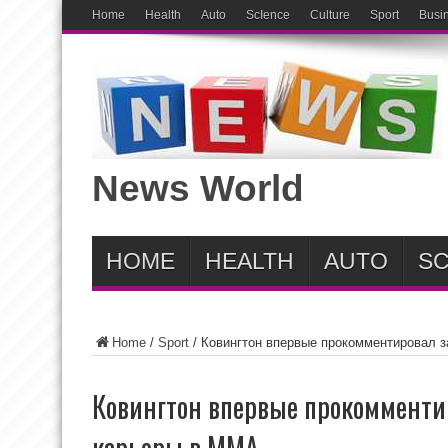
Home
Health
Auto
ScIence
Culture
Sport
Busi
News World
HOME
HEALTH
AUTO
SC
Home
/
Sport
/
Ковингтон впервые прокомментировал 
Ковингтон впервые прокомменти
карьеры в ММА