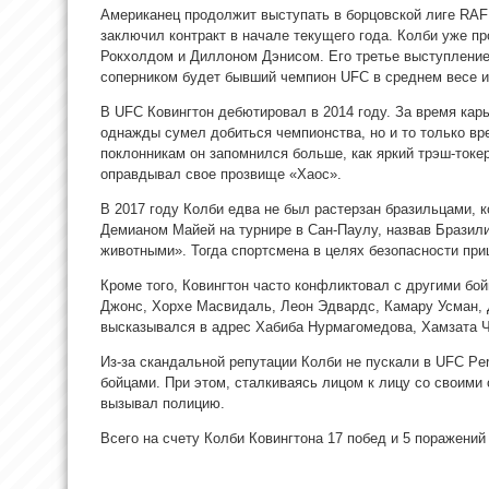
Американец продолжит выступать в борцовской лиге RA
заключил контракт в начале текущего года. Колби уже п
Рокхолдом и Диллоном Дэнисом. Его третье выступление 
соперником будет бывший чемпион UFC в среднем весе 
В UFC Ковингтон дебютировал в 2014 году. За время ка
однажды сумел добиться чемпионства, но и то только вре
поклонникам он запомнился больше, как яркий трэш-токе
оправдывал свое прозвище «Хаос».
В 2017 году Колби едва не был растерзан бразильцами, 
Демианом Майей на турнире в Сан-Паулу, назвав Бразил
животными». Тогда спортсмена в целях безопасности при
Кроме того, Ковингтон часто конфликтовал с другими бой
Джонс, Хорхе Масвидаль, Леон Эдвардс, Камару Усман, 
высказывался в адрес Хабиба Нурмагомедова, Хамзата 
Из-за скандальной репутации Колби не пускали в UFC Perf
бойцами. При этом, сталкиваясь лицом к лицу со своими
вызывал полицию.
Всего на счету Колби Ковингтона 17 побед и 5 поражени