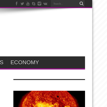
S
ECONOMY