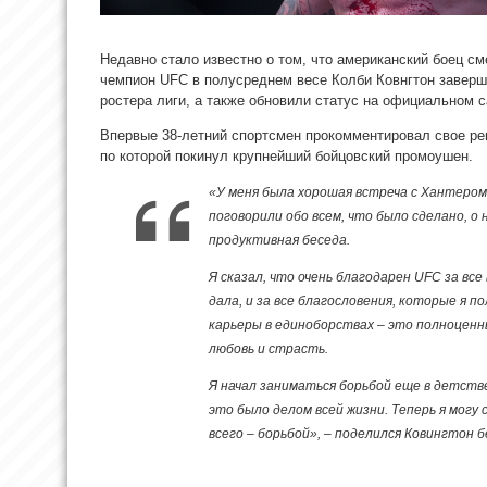
Недавно стало известно о том, что американский боец с
чемпион UFC в полусреднем весе Колби Ковнгтон заверш
ростера лиги, а также обновили статус на официальном 
Впервые 38-летний спортсмен прокомментировал свое реш
по которой покинул крупнейший бойцовский промоушен.
«У меня была хорошая встреча с Хантером
поговорили обо всем, что было сделано, о
продуктивная беседа.
Я сказал, что очень благодарен UFC за вс
дала, и за все благословения, которые я 
карьеры в единоборствах – это полноценн
любовь и страсть.
Я начал заниматься борьбой еще в детстве,
это было делом всей жизни. Теперь я могу
всего – борьбой», – поделился Ковингтон б