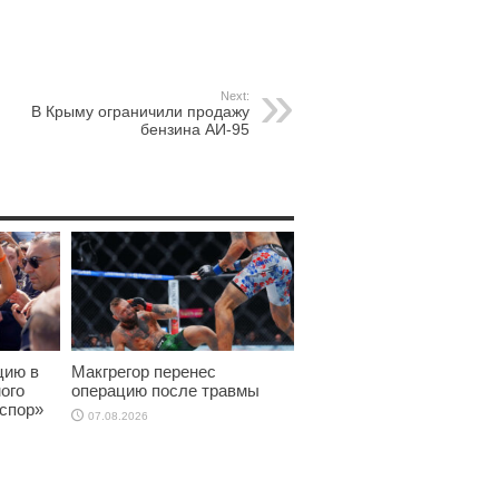
Next:
В Крыму ограничили продажу
бензина АИ-95
цию в
Макгрегор перенес
ого
операцию после травмы
нспор»
07.08.2026