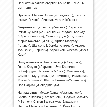
Полностью заявка сборной Конго на ЧМ-2026
выглядит так:
Вратари
: Маттье Эполо («Стандард»), Тимоти
Фаюлу («Ноа»), Лионель Мпаси («Гавр»);
Защитники
: Дилан Батубинсика («Лариса»),
Рокки Бушири («Хиберниан»), Жедеон Калулу
(«Арис» Лимасол), Стив Капуади («Видзев»),
Жорис Кайембе («Генк»), Артюр Масуаку
(«Ланс»), Шансель Мбемба («Лилль»), Аксель
Туанзебе («Бернли»), Аарон Уан-Биссака («Вест
Хэм»);
Полузащитники
: Тео Бонгонда («Спартак»),
Гаэль Какута («Лариса»), Эдо Кайембе
(«Уотфорд»), Натанаэль Мбуку («Монпелье»),
Самюэль Мутуссами («Атромитос»), Нгалайель
Мукау («Лилль»), Шарль Пикель («Эспаньол»),
Ноа Садики («Сандерленд»);
Нападающие
: Мешак Элиа («Аланьяспор»),
Брайан Чипенга («Кастельон»), Седрик Бакамбу
(«Бетис»), Симон Банза («Аль-Джазира»),
Фистон Майеле («Пирамидс»), Йоан Висса